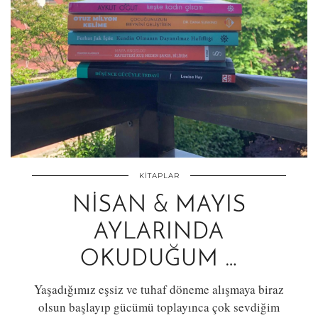
KITAPLAR
NISAN & MAYIS
AYLARINDA
OKUDUĞUM …
Yaşadığımız eşsiz ve tuhaf döneme alışmaya biraz
olsun başlayıp gücümü toplayınca çok sevdiğim