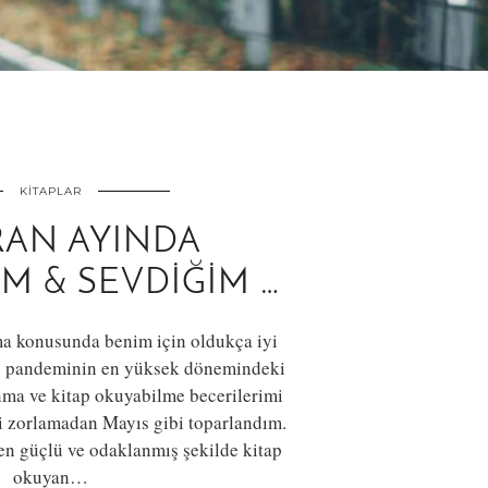
KITAPLAR
RAN AYINDA
 & SEVDIĞIM …
ma konusunda benim için oldukça iyi
ki pandeminin en yüksek dönemindeki
ma ve kitap okuyabilme becerilerimi
i zorlamadan Mayıs gibi toparlandım.
en güçlü ve odaklanmış şekilde kitap
okuyan…