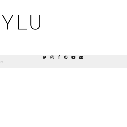
OYLU
şim