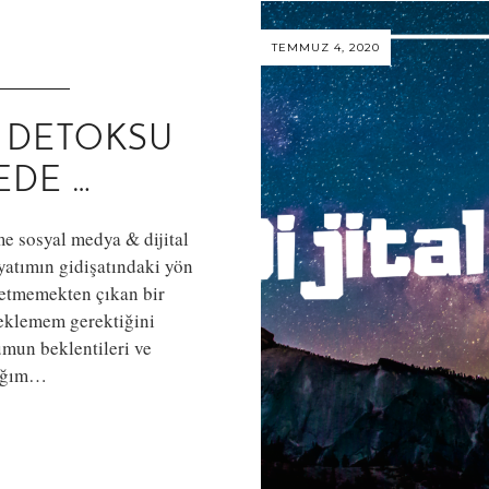
TEMMUZ 4, 2020
 DETOKSU
EDE …
e sosyal medya & dijital
ayatımın gidişatındaki yön
ssetmemekten çıkan bir
 beklemem gerektiğini
mun beklentileri ve
dığım…