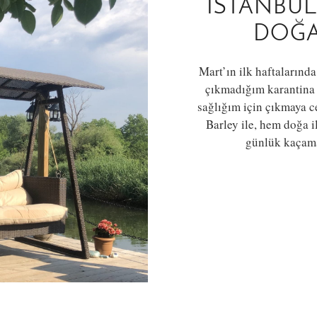
İSTANBUL
DOĞA
Mart’ın ilk haftalarınd
çıkmadığım karantina 
sağlığım için çıkmaya 
Barley ile, hem doğa i
günlük kaçama