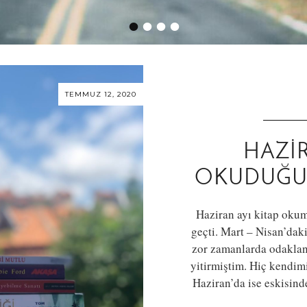
•
•
•
•
TEMMUZ 12, 2020
HAZI
OKUDUĞUM
Haziran ayı kitap oku
geçti. Mart – Nisan’da
zor zamanlarda odaklan
yitirmiştim. Hiç kendim
Haziran’da ise eskisind