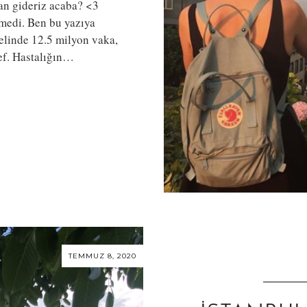
an gideriz acaba? <3
medi. Ben bu yazıya
nelinde 12.5 milyon vaka,
ef. Hastalığın…
TEMMUZ 8, 2020