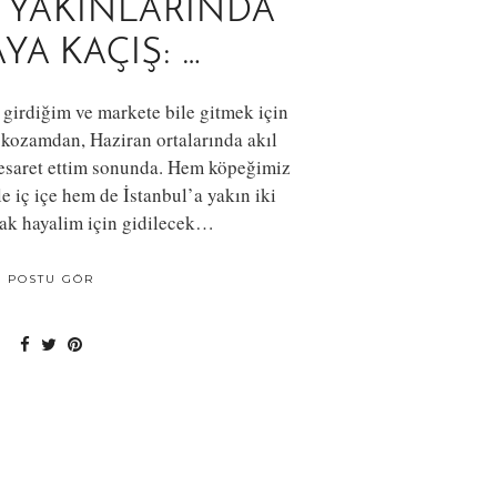
 YAKINLARINDA
YA KAÇIŞ: …
a girdiğim ve markete bile gitmek için
kozamdan, Haziran ortalarında akıl
cesaret ettim sonunda. Hem köpeğimiz
le iç içe hem de İstanbul’a yakın iki
k hayalim için gidilecek…
POSTU GÖR