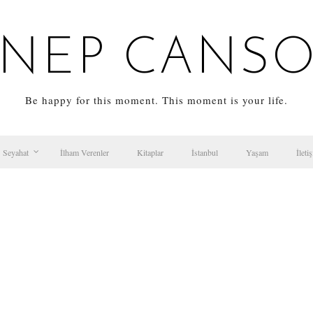
NEP CANS
Be happy for this moment. This moment is your life.
Seyahat
İlham Verenler
Kitaplar
İstanbul
Yaşam
İleti