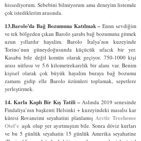
hissediyorum. Sebebini bilmiyorum ama deneyim listemde
çok istediklerim arasında.
13.Barolo’da Bağ Bozumuna Katılmak –
Ennn sevdiğim
ve tek bölgeden çıkan Barolo şarabı bağ bozumuna gitmek
uzun yıllardır hayalim. Barolo İtalya’nın kuzeyinde
Torino’nun güneydoğusunda küçücük ufacık bir yer.
Kasaba bile değil komün olarak geçiyor. 750-1000 kişi
arası nüfusu ve 5.6 kilometrekarelik bir alanı var. Benim
kişisel olarak çok büyük hayalim buraya bağ bozumu
zamanı gidip elle Barolo üzümleri toplamak, sepetlere
yerleştirmek.
14. Karla Kaplı Bir Kış Tatili –
Aslında 2019 senesinde
Findaliya’nın başkenti Helsinki + kuzeyindeki masalsı kar
Arctic Treehouse
küresi Rovaneimi seyahatini planlamış
Otel’e
aşık olup yer ayırtmıştım bile. Sonra döviz kurları
ve bu 5 günlük seyahatin 15 günlük Amerika seyahatine