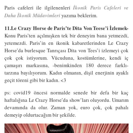
Paris cafeleri ile ilgilenenleri
İkonik Paris Cafeleri ve
Daha İkonik Müdavimleri
yazıma beklerim.
11.Le Crazy Horse de Paris’te Dita Von Teese’i İzlemek-
Konu Paris’ten açılmışken tek bir deneyim bana yetmezdi,
yetemezdi. Paris’in en ikonik kabaretlerinden Le Crazy
Horse’da burlesque Tanrıçası Dita von Tees’i izlemeyi çok
çok çok istiyorum. Vücuduna, kostümlerine, kendi iç
çamaşırı markasına, -benimkinden 180 derece farklı-
tarzına bayılıyorum. Kadın olmanın, dişil enerjinin ayaklı
geçit töreni gibi bir kadın. <3
ps: covid19 öncesi normalde senede bir defa bir kaç
haftalığına Le Crazy Horse’da show’ları oluyordu. Umarım
devamında da olur. Zaman yok, euro çok, çok pahalı
demeyip oldurtacağım bir şekilde.