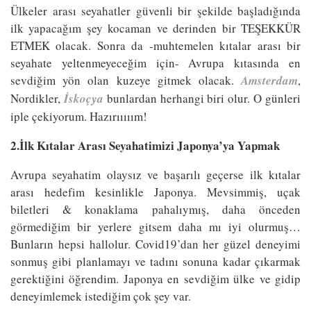
Ülkeler arası seyahatler güvenli bir şekilde başladığında
ilk yapacağım şey kocaman ve derinden bir TEŞEKKÜR
ETMEK olacak. Sonra da -muhtemelen kıtalar arası bir
seyahate yeltenmeyeceğim için- Avrupa kıtasında en
sevdiğim yön olan kuzeye gitmek olacak.
Amsterdam
,
Nordikler,
İskoçya
bunlardan herhangi biri olur. O günleri
iple çekiyorum. Hazırııııım!
2.İlk Kıtalar Arası Seyahatimizi Japonya’ya Yapmak
Avrupa seyahatim olaysız ve başarılı geçerse ilk kıtalar
arası hedefim kesinlikle Japonya. Mevsimmiş, uçak
biletleri & konaklama pahalıymış, daha önceden
görmediğim bir yerlere gitsem daha mı iyi olurmuş…
Bunların hepsi hallolur. Covid19’dan her güzel deneyimi
sonmuş gibi planlamayı ve tadını sonuna kadar çıkarmak
gerektiğini öğrendim. Japonya en sevdiğim ülke ve gidip
deneyimlemek istediğim çok şey var.