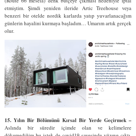
(Route 66 mesela) denk bütçeye çıkması nedeniyle iptal
etmiştim. Şimdi yeniden ileride Artic Treehouse veya
benzeri bir otelde nordik karlarda yatıp yuvarlanacağım
günlerin hayalini kurmaya başladım… Umarım artık gerçek
olur.
15. Yılın Bir Bölümünü Kırsal Bir Yerde Geçirmek –
Aslında bir süredir içimde olan ve kelimelere
dökemediğim bu istek de covid19 sayesinde yüzeye çıktı.