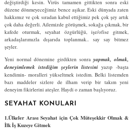
değiştirdiği kesin. Virüs tamamen gittikten sonra eski
düzene dönmeyeceğimiz bence aşikar. Eski dünyada zaten
hakkımız ve çok sıradan kabul ettiğimiz pek çok şey artık
çok daha değerli. Ailemizde görüşmek, sokağa çıkmak, bir
kafede oturmak, seyahat özgürlüğü, işe/ofise gitmek,
arkadaşlarımızla dışarıda toplanmak.. say say bitmez
şeyler.
Yeni normal dönemine girdikten sonra
yapmak, olmak,
deneyimlemek istediğim şeylerin listesini
yazıp -başta
kendimin- moralleri yükseltmek istedim. Belki listemden
bazı maddeler sizlere de ilham verip bir takım yeni
deneyim fikirlerini ateşler. Haydi o zaman başlıyoruz.
SEYAHAT KONULARI
1.Ülkeler Arası Seyahat için Çok Müteşekkir Olmak &
İlk İş Kuzeye Gitmek