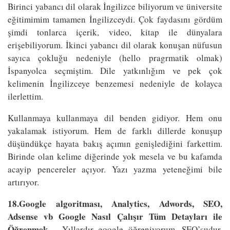
Birinci yabancı dil olarak İngilizce biliyorum ve üniversite
eğitimimim tamamen İngilizceydi. Çok faydasını gördüm
şimdi tonlarca içerik, video, kitap ile dünyalara
erişebiliyorum. İkinci yabancı dil olarak konuşan nüfusun
sayıca çokluğu nedeniyle (hello pragrmatik olmak)
İspanyolca seçmiştim. Dile yatkınlığım ve pek çok
kelimenin İngilizceye benzemesi nedeniyle de kolayca
ilerlettim.
Kullanmaya kullanmaya dil benden gidiyor. Hem onu
yakalamak istiyorum. Hem de farklı dillerde konuşup
düşündükçe hayata bakış açımın genişlediğini farkettim.
Birinde olan kelime diğerinde yok mesela ve bu kafamda
acayip pencereler açıyor. Yazı yazma yeteneğimi bile
artırıyor.
18.Google algoritması, Analytics, Adwords, SEO,
Adsense vb Google Nasıl Çalışır Tüm Detayları ile
Öğrenmek –
Yıllardır google öğreniyorum, SEO’sudur,