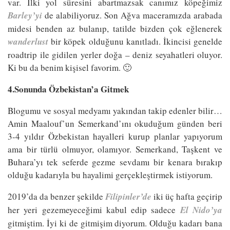
var. İlki yol süresini abartmazsak canımız köpeğimiz
Barley’yi
de alabiliyoruz. Son Ağva maceramızda arabada
midesi benden az bulanıp, tatilde bizden çok eğlenerek
wanderlust
bir köpek olduğunu kanıtladı. İkincisi genelde
roadtrip ile gidilen yerler doğa – deniz seyahatleri oluyor.
Ki bu da benim kişisel favorim. 🙂
4.Sonunda Özbekistan’a Gitmek
Blogumu ve sosyal medyamı yakından takip edenler bilir…
Amin Maalouf’un Semerkand’ını okuduğum günden beri
3-4 yıldır Özbekistan hayalleri kurup planlar yapıyorum
ama bir türlü olmuyor, olamıyor. Semerkand, Taşkent ve
Buhara’yı tek seferde gezme sevdamı bir kenara bırakıp
olduğu kadarıyla bu hayalimi gerçekleştirmek istiyorum.
2019’da da benzer şekilde
Filipinler’de
iki üç hafta geçirip
her yeri gezemeyeceğimi kabul edip sadece
El Nido’ya
gitmiştim. İyi ki de gitmişim diyorum. Olduğu kadarı bana