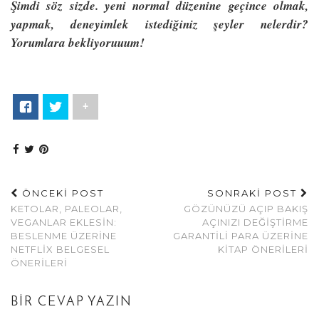
Şimdi söz sizde. yeni normal düzenine geçince olmak,
yapmak, deneyimlek istediğiniz şeyler nelerdir?
Yorumlara bekliyoruuum!
+
ÖNCEKİ POST
SONRAKİ POST
KETOLAR, PALEOLAR,
GÖZÜNÜZÜ AÇIP BAKIŞ
VEGANLAR EKLESIN:
AÇINIZI DEĞIŞTIRME
BESLENME ÜZERINE
GARANTILI PARA ÜZERINE
NETFLIX BELGESEL
KITAP ÖNERILERI
ÖNERILERI
BIR CEVAP YAZIN