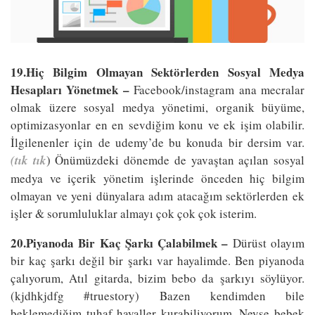
19.Hiç Bilgim Olmayan Sektörlerden Sosyal Medya
Hesapları Yönetmek –
Facebook/instagram ana mecralar
olmak üzere sosyal medya yönetimi, organik büyüme,
optimizasyonlar en en sevdiğim konu ve ek işim olabilir.
İlgilenenler için de udemy’de bu konuda bir dersim var.
(tık tık
) Önümüzdeki dönemde de yavaştan açılan sosyal
medya ve içerik yönetim işlerinde önceden hiç bilgim
olmayan ve yeni dünyalara adım atacağım sektörlerden ek
işler & sorumluluklar almayı çok çok çok isterim.
20.Piyanoda Bir Kaç Şarkı Çalabilmek –
Dürüst olayım
bir kaç şarkı değil bir şarkı var hayalimde. Ben piyanoda
çalıyorum, Atıl gitarda, bizim bebo da şarkıyı söylüyor.
(kjdhkjdfg #truestory) Bazen kendimden bile
beklemediğim tuhaf hayaller kurabiliyorum. Neyse bebek