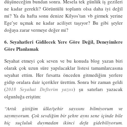
düşüneceğim bundan sonra. Mesela tek günlük iş gezileri
ne kadar gerekli? Görüntülü toplantı olsa daha iyi değil
mi? Ya da hafta sonu denize Kilyos’tan vb girmek yerine
Ege’ye uçmak ne kadar aciliyet taşıyor? Bu gibi şeyler
doğaya zarar vermeye değer mi?
6. Seyahatleri Gidilecek Yere Göre Değil, Deneyimlere
Göre Planlamak
Seyahat etmeyi çok seven ve bu konuda blog yazan biri
olarak çok uzun süre yapılacaklar listesi tamamlarcasına
seyahat ettim. Her fırsatta önceden gitmediğim yerlere
gidip oralara dair içerikler ürettim. Sonra bir zaman geldi
(
2018 Seyahat Defterim yazısı
) şu satırları yazacak
olgunluğa eriştim:
“Artık gittiğim ülke/şehir sayısını bilmiyorum ve
saymıyorum. Çok sevdiğim bir şehre aynı sene içinde bile
hiç suçluluk duymadan ikinci defa gidebiliyorum.