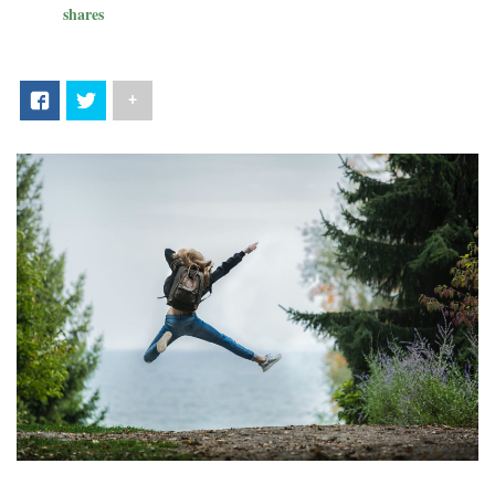
shares
+