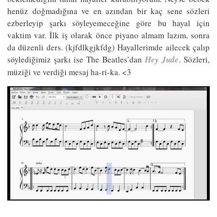
henüz doğmadığına ve en azından bir kaç sene sözleri
ezberleyip şarkı söyleyemeceğine göre bu hayal için
vaktim var. İlk iş olarak önce piyano almam lazım, sonra
da düzenli ders. (kjfdlkgjkfdg) Hayallerimde ailecek çalıp
söylediğimiz şarkı ise The Beatles’dan
Hey Jude
. Sözleri,
müziği ve verdiği mesaj ha-ri-ka. <3