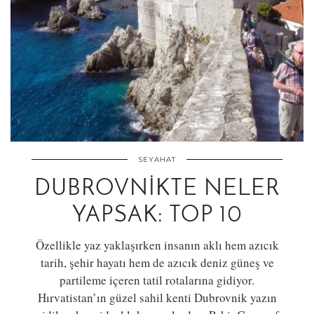
SEYAHAT
DUBROVNIKTE NELER
YAPSAK: TOP 10
Özellikle yaz yaklaşırken insanın aklı hem azıcık
tarih, şehir hayatı hem de azıcık deniz güneş ve
partileme içeren tatil rotalarına gidiyor.
Hırvatistan’ın güzel sahil kenti Dubrovnik yazın