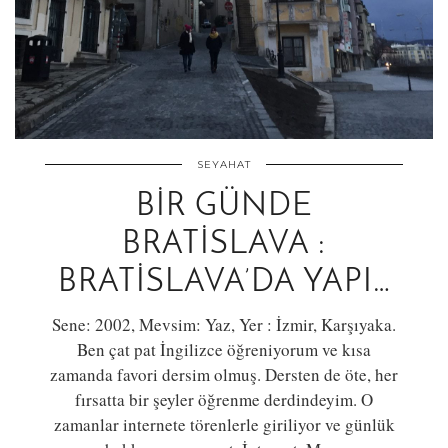
SEYAHAT
BIR GÜNDE
BRATISLAVA :
BRATISLAVA’DA YAPI…
Sene: 2002, Mevsim: Yaz, Yer : İzmir, Karşıyaka.
Ben çat pat İngilizce öğreniyorum ve kısa
zamanda favori dersim olmuş. Dersten de öte, her
fırsatta bir şeyler öğrenme derdindeyim. O
zamanlar internete törenlerle giriliyor ve günlük