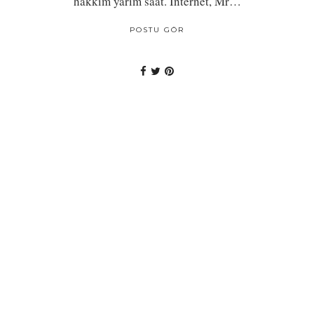
hakkım yarım saat. İnternet, Mr…
POSTU GÖR