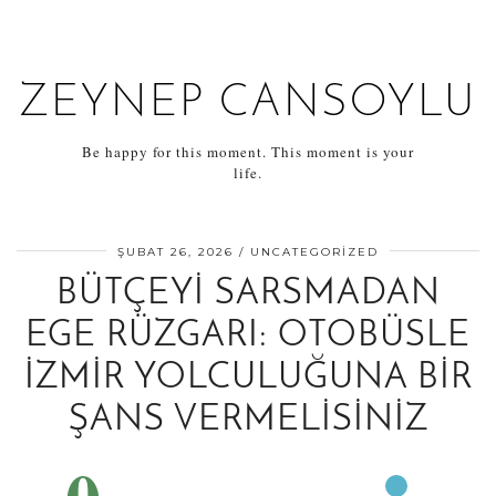
ZEYNEP CANSOYLU
Be happy for this moment. This moment is your
life.
ŞUBAT 26, 2026
UNCATEGORIZED
BÜTÇEYI SARSMADAN
EGE RÜZGARI: OTOBÜSLE
İZMIR YOLCULUĞUNA BIR
ŞANS VERMELISINIZ