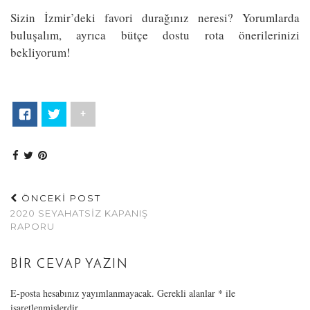
Sizin İzmir’deki favori durağınız neresi? Yorumlarda
buluşalım, ayrıca bütçe dostu rota önerilerinizi
bekliyorum!
+
ÖNCEKİ POST
2020 SEYAHATSIZ KAPANIŞ
RAPORU
BIR CEVAP YAZIN
E-posta hesabınız yayımlanmayacak.
Gerekli alanlar
*
ile
işaretlenmişlerdir