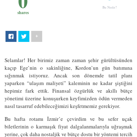
0
Bu Nedir?
shares
+
Selamlar! Her birimiz zaman zaman şehir gürültüsünden
kaçıp Ege’nin o sakinliğine, Kordon’un gün batımına
sığınmak istiyoruz. Ancak son dönemde tatil planı
yaparken “ulaşım maliyeti” kaleminin ne kadar şiştiğini
hepimiz fark ettik. Finansal özgürlük ve akıllı bütçe
yönetimi üzerine konuşurken keyfimizden ödün vermeden
nasıl tasarruf edebileceğimizi keşfetmemiz gerekiyor.
Bu hafta rotamı İzmir’e çevirdim ve bu sefer uçak
biletlerinin o karmaşık fiyat dalgalanmalarıyla uğraşmak
yerine, çok daha nostaljik ve bütçe dostu bir yöntemi tercih