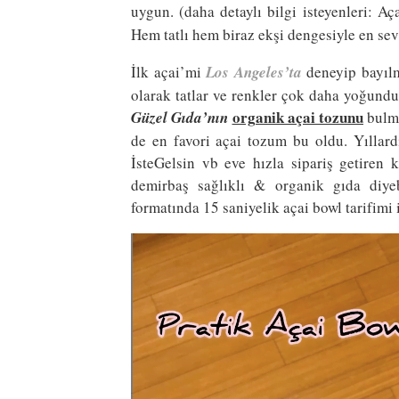
uygun. (daha detaylı bilgi isteyenleri: A
Hem tatlı hem biraz ekşi dengesiyle en sev
İlk açai’mi
Los Angeles’ta
deneyip bayılm
olarak tatlar ve renkler çok daha yoğundu
organik açai tozunu
Güzel Gıda’nın
bulma
de en favori açai tozum bu oldu. Yıllardı
İsteGelsin vb eve hızla sipariş getiren 
demirbaş sağlıklı & organik gıda diyeb
formatında 15 saniyelik açai bowl tarifimi i