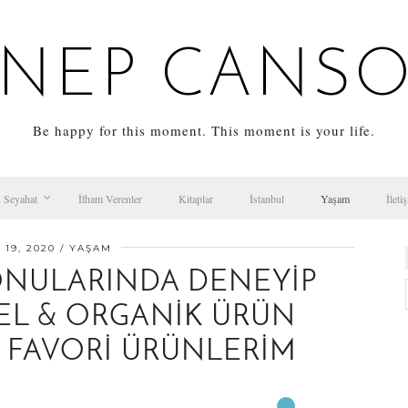
NEP CANS
Be happy for this moment. This moment is your life.
Seyahat
İlham Verenler
Kitaplar
İstanbul
Yaşam
İleti
 19, 2020
YAŞAM
ONULARINDA DENEYIP
EL & ORGANIK ÜRÜN
 FAVORI ÜRÜNLERIM