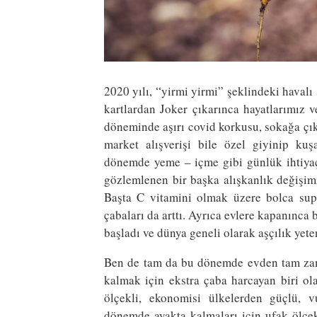
2020 yılı, “yirmi yirmi” şeklindeki haval
kartlardan Joker çıkarınca hayatlarımız v
döneminde aşırı covid korkusu, sokağa çık
market alışverişi bile özel giyinip k
dönemde yeme – içme gibi günlük ihtiyaçla
gözlemlenen bir başka alışkanlık değişimi
Başta C vitamini olmak üzere bolca sup
çabaları da arttı. Ayrıca evlere kapanınc
başladı ve dünya geneli olarak aşçılık yete
Ben de tam da bu dönemde evden tam zaman
kalmak için ekstra çaba harcayan biri ol
ölçekli, ekonomisi ülkelerden güçlü, 
dönemde ayakta kalmaları için ufak ölçek