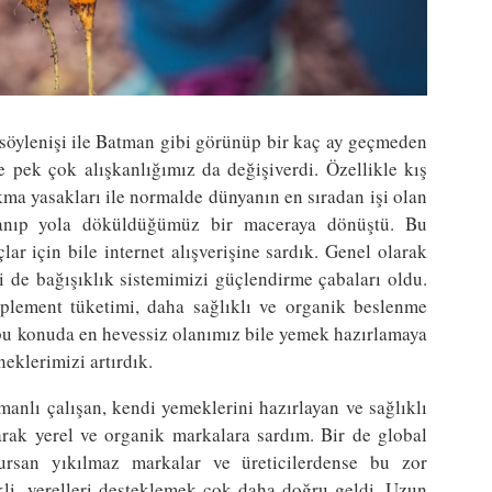
ı söylenişi ile Batman gibi görünüp bir kaç ay geçmeden
e pek çok alışkanlığımız da değişiverdi. Özellikle kış
ma yasakları ile normalde dünyanın en sıradan işi olan
uşanıp yola döküldüğümüz bir maceraya dönüştü. Bu
r için bile internet alışverişine sardık. Genel olarak
 de bağışıklık sistemimizi güçlendirme çabaları oldu.
plement tüketimi, daha sağlıklı ve organik beslenme
a bu konuda en hevessiz olanımız bile yemek hazırlamaya
neklerimizi artırdık.
lı çalışan, kendi yemeklerini hazırlayan ve sağlıklı
arak yerel ve organik markalara sardım. Bir de global
vursan yıkılmaz markalar ve üreticilerdense bu zor
li, yerelleri desteklemek çok daha doğru geldi. Uzun