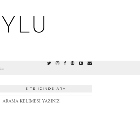
OYLU
şim
SITE İÇINDE ARA