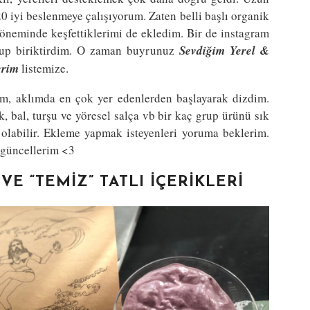
iyi beslenmeye çalışıyorum. Zaten belli başlı organik
neminde keşfettiklerimi de ekledim. Bir de instagram
sorup biriktirdim. O zaman buyrunuz
Sevdiğim Yerel &
erim
listemize.
ğim, aklımda en çok yer edenlerden başlayarak dizdim.
k, bal, turşu ve yöresel salça vb bir kaç grup ürünü sık
olabilir. Ekleme yapmak isteyenleri yoruma beklerim.
ı güncellerim <3
VE “TEMIZ” TATLI İÇERIKLERI