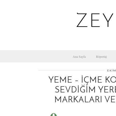
ZEY
Ana Sayfa
Röportaj
EKIM
YEME – İÇME K
SEVDIĞIM YER
MARKALARI VE