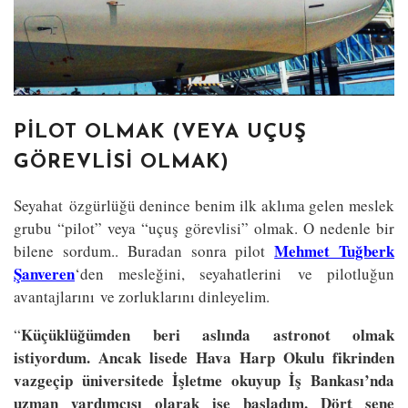
PILOT OLMAK (VEYA UÇUŞ
GÖREVLISI OLMAK)
Seyahat özgürlüğü denince benim ilk aklıma gelen meslek
grubu “pilot” veya “uçuş görevlisi” olmak. O nedenle bir
Mehmet Tuğberk
bilene sordum.. Buradan sonra pilot
Şanveren
‘den mesleğini, seyahatlerini ve pilotluğun
avantajlarını ve zorluklarını dinleyelim.
Küçüklüğümden beri aslında astronot olmak
“
istiyordum. Ancak lisede Hava Harp Okulu fikrinden
vazgeçip üniversitede İşletme okuyup İş Bankası’nda
uzman yardımcısı olarak işe başladım. Dört sene