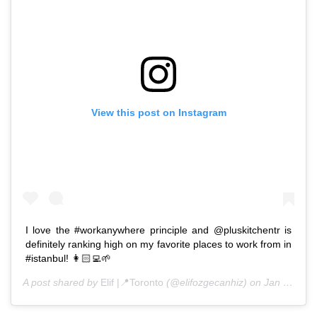
View this post on Instagram
I love the #workanywhere principle and @pluskitchentr is
definitely ranking high on my favorite places to work from in
#istanbul! 👩🏻‍💻🌱
A post shared by
Elif |📍Toronto
(@elifozgecanhiz) on
Jan 9, 2017 at 2:30am PST