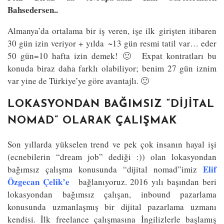
Bahsedersen..
Almanya’da ortalama bir iş veren, işe ilk girişten itibaren
30 gün izin veriyor + yılda ~13 gün resmi tatil var… eder
50 gün=10 hafta izin demek! 🙂 Expat kontratları bu
konuda biraz daha farklı olabiliyor; benim 27 gün iznim
var yine de Türkiye’ye göre avantajlı. 🙂
LOKASYONDAN BAĞIMSIZ “DIJITAL
NOMAD” OLARAK ÇALIŞMAK
Son yıllarda yükselen trend ve pek çok insanın hayal işi
(ecnebilerin “dream job” dediği :)) olan lokasyondan
Elif
bağımsız çalışma konusunda “dijital nomad”imiz
Özgecan Çelik’e
bağlanıyoruz. 2016 yılı başından beri
lokasyondan bağımsız çalışan, inbound pazarlama
konusunda uzmanlaşmış bir dijital pazarlama uzmanı
kendisi. İlk freelance çalışmasına İngilizlerle başlamış