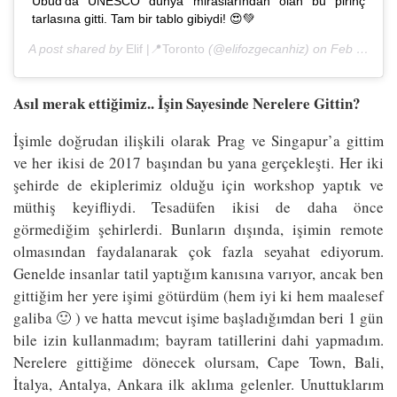
Ubud'da UNESCO dünya miraslarından olan bu pirinç
tarlasına gitti. Tam bir tablo gibiydi! 😍💚
A post shared by
Elif |📍Toronto
(@elifozgecanhiz) on
Feb 21, 2017 at 1:52am PST
Asıl merak ettiğimiz.. İşin Sayesinde Nerelere Gittin?
İşimle doğrudan ilişkili olarak Prag ve Singapur’a gittim
ve her ikisi de 2017 başından bu yana gerçekleşti. Her iki
şehirde de ekiplerimiz olduğu için workshop yaptık ve
müthiş keyifliydi. Tesadüfen ikisi de daha önce
görmediğim şehirlerdi. Bunların dışında, işimin remote
olmasından faydalanarak çok fazla seyahat ediyorum.
Genelde insanlar tatil yaptığım kanısına varıyor, ancak ben
gittiğim her yere işimi götürdüm (hem iyi ki hem maalesef
galiba 🙂 ) ve hatta mevcut işime başladığımdan beri 1 gün
bile izin kullanmadım; bayram tatillerini dahi yapmadım.
Nerelere gittiğime dönecek olursam, Cape Town, Bali,
İtalya, Antalya, Ankara ilk aklıma gelenler. Unuttuklarım