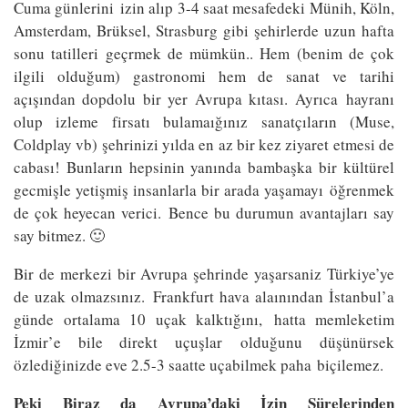
Cuma günlerini izin alıp 3-4 saat mesafedeki Münih, Köln,
Amsterdam, Brüksel, Strasburg gibi şehirlerde uzun hafta
sonu tatilleri geçrmek de mümkün.. Hem (benim de çok
ilgili olduğum) gastronomi hem de sanat ve tarihi
açışından dopdolu bir yer Avrupa kıtası. Ayrıca hayranı
olup izleme firsatı bulamaığınız sanatçıların (Muse,
Coldplay vb) şehrinizi yılda en az bir kez ziyaret etmesi de
cabası! Bunların hepsinin yanında bambaşka bir kültürel
gecmişle yetişmiş insanlarla bir arada yaşamayı öğrenmek
de çok heyecan verici. Bence bu durumun avantajları say
say bitmez. 🙂
Bir de merkezi bir Avrupa şehrinde yaşarsaniz Türkiye’ye
de uzak olmazsınız. Frankfurt hava alaınından İstanbul’a
günde ortalama 10 uçak kalktığını, hatta memleketim
İzmir’e bile direkt uçuşlar olduğunu düşünürsek
özlediğinizde eve 2.5-3 saatte uçabilmek paha biçilemez.
Peki Biraz da Avrupa’daki İzin Sürelerinden