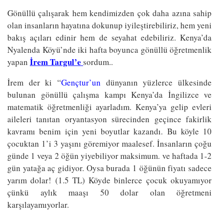
Gönüllü çalışarak hem kendimizden çok daha azına sahip
olan insanların hayatına dokunup iyileştirebiliriz, hem yeni
bakış açıları edinir hem de seyahat edebiliriz. Kenya’da
Nyalenda Köyü’nde iki hafta boyunca gönüllü öğretmenlik
İrem Targul’e
yapan
sordum..
İrem der ki “
Gençtur’un
dünyanın yüzlerce ülkesinde
bulunan gönüllü çalışma kampı Kenya’da İngilizce ve
matematik öğretmenliği ayarladım. Kenya’ya gelip evleri
aileleri tanıtan oryantasyon sürecinden geçince fakirlik
kavramı benim için yeni boyutlar kazandı. Bu köyle 10
çocuktan 1’i 3 yaşını göremiyor maalesef. İnsanların çoğu
günde 1 veya 2 öğün yiyebiliyor maksimum. ve haftada 1-2
gün yatağa aç gidiyor. Oysa burada 1 öğünün fiyatı sadece
yarım dolar! (1.5 TL) Köyde binlerce çocuk okuyamıyor
çünkü aylık maaşı 50 dolar olan öğretmeni
karşılayamıyorlar.