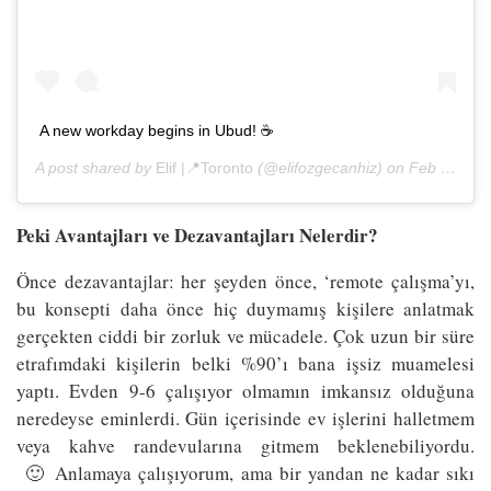
A new workday begins in Ubud! ☕️
A post shared by
Elif |📍Toronto
(@elifozgecanhiz) on
Feb 7, 2017 at 6:22pm PST
Peki Avantajları ve Dezavantajları Nelerdir?
Önce dezavantajlar: her şeyden önce, ‘remote çalışma’yı,
bu konsepti daha önce hiç duymamış kişilere anlatmak
gerçekten ciddi bir zorluk ve mücadele. Çok uzun bir süre
etrafımdaki kişilerin belki %90’ı bana işsiz muamelesi
yaptı. Evden 9-6 çalışıyor olmamın imkansız olduğuna
neredeyse eminlerdi. Gün içerisinde ev işlerini halletmem
veya kahve randevularına gitmem beklenebiliyordu.
🙂 Anlamaya çalışıyorum, ama bir yandan ne kadar sıkı