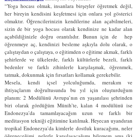
“Yoga hocası olmak, insanlara birşeyler öğretmek değil,
her bireyin kendisini keşfetmesi için onlara yol gösterici
olmaktır. Öğrencilerinizin kendilerine alan açabilmeleri,
sizin de bir yoga hocası olarak kendinize ne kadar alan
açabildiğinizle doğru orantılıdır. Bunun için de hep
öğrenmeye aç, kendinizi besleme aşkıyla dolu olarak, o
çalıştaydan o çalıştaya, o eğitimden o eğitime akmak, farklı
şehirlerde ve ülkelerde, farklı kültürlerle bezeli, farklı
bedenler ve farklı zihinlerle karşılaşmak, öğrenmek,
tatmak, dokunmak için fırsatları kollamak gerekebilir.
Mesela, kendi içsel yolculuğumda, merakım ve
ihtiyaçlarım doğrultusunda bu yıl için oluşturduğum
planım: 2 Modülünü Avrupa’nın en yaşanılası şehrinden
biri olarak gördüğüm Münih’te, kalan 4 modülünü ise
Endonezya’da tamamlayacağım uzun ve farklı bir
meditasyon tekniği eğitimine katılmak. Heyecan uyandıran
tropikal Endonezya’da kimlerle dostluk kuracağımı, neler
öğreneceğimi, nelerle karşılaşacağımı bilemem ama (ki