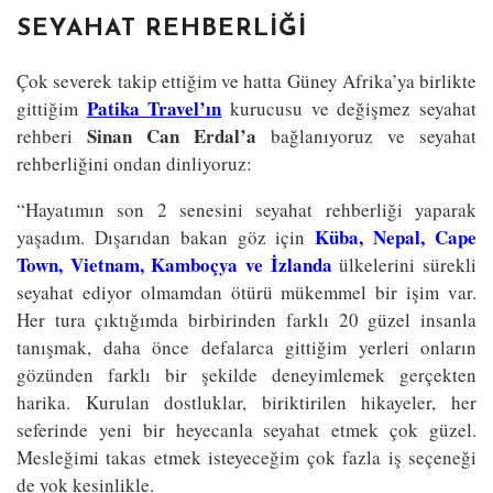
SEYAHAT REHBERLIĞI
Çok severek takip ettiğim ve hatta Güney Afrika’ya birlikte
Patika Travel’ın
gittiğim
kurucusu ve değişmez seyahat
Sinan Can Erdal’a
rehberi
bağlanıyoruz ve seyahat
rehberliğini ondan dinliyoruz:
“Hayatımın son 2 senesini seyahat rehberliği yaparak
Küba, Nepal, Cape
yaşadım. Dışarıdan bakan göz için
Town, Vietnam, Kamboçya ve İzlanda
ülkelerini sürekli
seyahat ediyor olmamdan ötürü mükemmel bir işim var.
Her tura çıktığımda birbirinden farklı 20 güzel insanla
tanışmak, daha önce defalarca gittiğim yerleri onların
gözünden farklı bir şekilde deneyimlemek gerçekten
harika. Kurulan dostluklar, biriktirilen hikayeler, her
seferinde yeni bir heyecanla seyahat etmek çok güzel.
Mesleğimi takas etmek isteyeceğim çok fazla iş seçeneği
de yok kesinlikle.