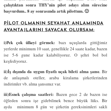
çalıştıktan sonra THY’nin pilot adayı alım sürecine
başvurdum.. 8 ay sonrasında artık pilottum. 🙂
PILOT OLMANIN SEYAHAT ANLAMINDA
AVANTAJLARINI SAYACAK OLURSAM;
i)Pek çok ülkeyi görmek:
bazı uçuşlarda gittiğimiz
yerlerde minimum 10 saat, genellikle 24 saate kadar, bazen
ise 5-6 gune kadar kalabiliyoruz. O şehri bol bol
keşfediyoruz.
ii)İş dışında da uygun fiyatlı uçak bileti alma şansı
. Bir
de anlaşmalı oteller, araba kiralama şirketlerinden
indirimler vb. alma şansımız var.
iii)Esnek çalışma saatleri:
Bazen gece 2 de bazen ise
öğleden sonra işe gidebilmek bence büyük lüks. Bir
ayda minimum 8 gün ve şirketin gereksinimleri sakli