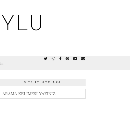
OYLU
şim
SITE İÇINDE ARA