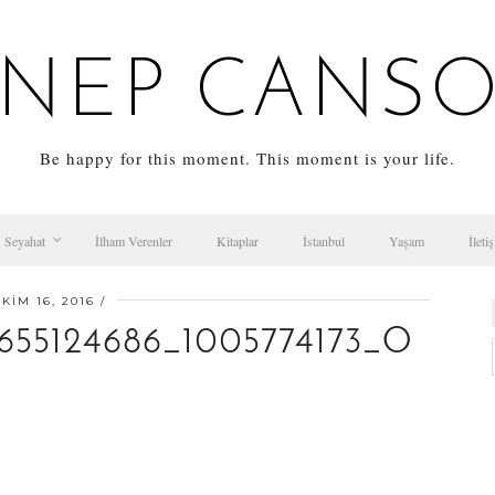
NEP CANS
Be happy for this moment. This moment is your life.
Seyahat
İlham Verenler
Kitaplar
İstanbul
Yaşam
İleti
KIM 16, 2016
5655124686_1005774173_O