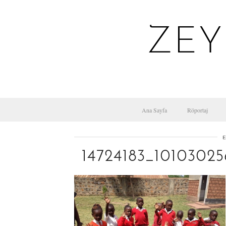
ZEY
Ana Sayfa
Röportaj
E
14724183_1010302