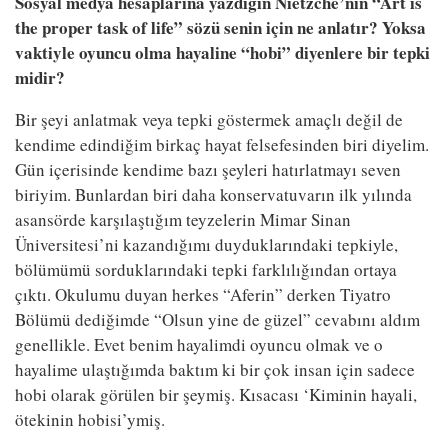
Sosyal medya hesaplarına yazdığın Nietzche’nin “Art is
the proper task of life” sözü senin için ne anlatır? Yoksa
vaktiyle oyuncu olma hayaline “hobi” diyenlere bir tepki
midir?
Bir şeyi anlatmak veya tepki göstermek amaçlı değil de
kendime edindiğim birkaç hayat felsefesinden biri diyelim.
Gün içerisinde kendime bazı şeyleri hatırlatmayı seven
biriyim. Bunlardan biri daha konservatuvarın ilk yılında
asansörde karşılaştığım teyzelerin Mimar Sinan
Üniversitesi’ni kazandığımı duyduklarındaki tepkiyle,
bölümümü sorduklarındaki tepki farklılığından ortaya
çıktı. Okulumu duyan herkes “Aferin” derken Tiyatro
Bölümü dediğimde “Olsun yine de güzel” cevabını aldım
genellikle. Evet benim hayalimdi oyuncu olmak ve o
hayalime ulaştığımda baktım ki bir çok insan için sadece
hobi olarak görülen bir şeymiş. Kısacası ‘Kiminin hayali,
ötekinin hobisi’ymiş.