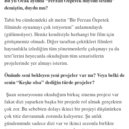
Bu yıl Ocak ayında “Ferzan Özpetek duysun sesimi”
demiştin, duydu mu?
Tabii bu cümlemdeki alt metin “Bir Ferzan Özpetek
filminde oynamayı çok istiyorum” anlamındaydı
(gülümsüyor). Henüz kendisiyle herhangi bir film için
görüşmemiz olmadı. Diğer taraftan çektikleri filmleri
hayranlıkla izlediğim tüm yönetmenlerle çalışmayı ya da
text’lerini heyecanla okuduğum tüm senaristlerin
projelerinde yer almayı isterim.
Önünde seni bekleyen yeni projeler var mı? Veya belki de
senin “Keşke olsa” dediğin türde projeler?
Şuan senaryosunu okuduğum birkaç sinema projesi var
fakat dizi yaparken başka bir projede rol almak gerçekten
çok zor. Bu sebebten dolayı ikinci bir projeyi düşünürken
çok titiz davranmak zorunda kalıyoruz. Şu anlık
gündemimde sadece dizi var ve ikinci sezonla birlikte