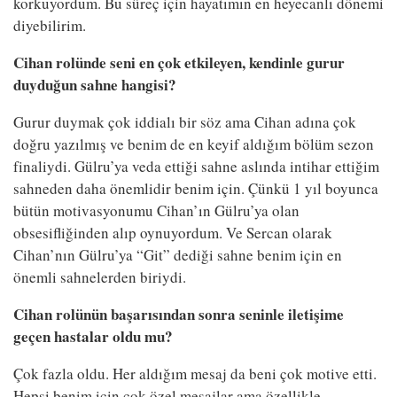
korkuyordum. Bu süreç için hayatımın en heyecanlı dönemi
diyebilirim.
Cihan rolünde seni en çok etkileyen, kendinle gurur
duyduğun sahne hangisi?
Gurur duymak çok iddialı bir söz ama Cihan adına çok
doğru yazılmış ve benim de en keyif aldığım bölüm sezon
finaliydi. Gülru’ya veda ettiği sahne aslında intihar ettiğim
sahneden daha önemlidir benim için. Çünkü 1 yıl boyunca
bütün motivasyonumu Cihan’ın Gülru’ya olan
obsesifliğinden alıp oynuyordum. Ve Sercan olarak
Cihan’nın Gülru’ya “Git” dediği sahne benim için en
önemli sahnelerden biriydi.
Cihan rolünün başarısından sonra seninle iletişime
geçen hastalar oldu mu?
Çok fazla oldu. Her aldığım mesaj da beni çok motive etti.
Hepsi benim için çok özel mesajlar ama özellikle