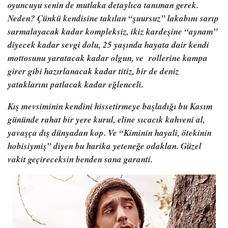
oyuncuyu senin de mutlaka detaylıca tanıman gerek.
Neden? Çünkü kendisine takılan “şuursuz” lakabını sarıp
sarmalayacak kadar kompleksiz, ikiz kardeşine “aynam”
diyecek kadar sevgi dolu, 25 yaşında hayata dair kendi
mottosunu yaratacak kadar olgun, ve rollerine kampa
girer gibi hazırlanacak kadar titiz, bir de deniz
yataklarını patlacak kadar eğlenceli.
Kış mevsiminin kendini hissetirmeye başladığı bu Kasım
gününde rahat bir yere kurul, eline sıcacık kahveni al,
yavaşça dış dünyadan kop. Ve “Kiminin hayali, ötekinin
hobisiymiş” diyen bu harika yeteneğe odaklan. Güzel
vakit geçireceksin benden sana garanti.