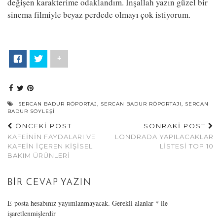
değişen karakterime odaklandım. İnşallah yazın güzel bir
sinema filmiyle beyaz perdede olmayı çok istiyorum.
+
SERCAN BADUR RÖPORTAJ
,
SERCAN BADUR RÖPORTAJI
,
SERCAN
BADUR SÖYLEŞI
ÖNCEKİ POST
SONRAKİ POST
KAFEININ FAYDALARI VE
LONDRADA YAPILACAKLAR
KAFEIN İÇEREN KIŞISEL
LISTESI TOP 10
BAKIM ÜRÜNLERI
BIR CEVAP YAZIN
E-posta hesabınız yayımlanmayacak.
Gerekli alanlar
*
ile
işaretlenmişlerdir