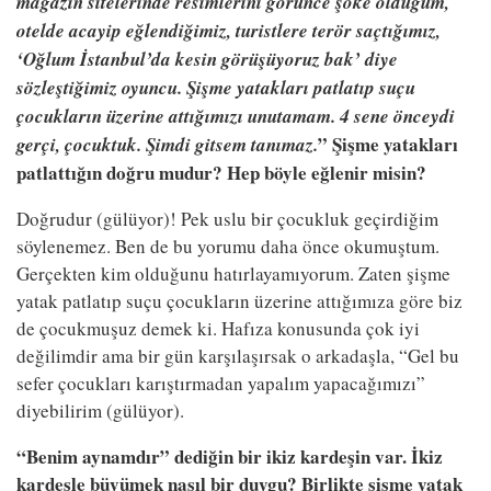
magazin sitelerinde resimlerini görünce şoke olduğum,
otelde acayip eğlendiğimiz, turistlere terör saçtığımız,
‘Oğlum İstanbul’da kesin görüşüyoruz bak’ diye
sözleştiğimiz oyuncu. Şişme yatakları patlatıp suçu
çocukların üzerine attığımızı unutamam. 4 sene önceydi
” Şişme yatakları
gerçi, çocuktuk. Şimdi gitsem tanımaz.
patlattığın doğru mudur? Hep böyle eğlenir misin?
Doğrudur (gülüyor)! Pek uslu bir çocukluk geçirdiğim
söylenemez. Ben de bu yorumu daha önce okumuştum.
Gerçekten kim olduğunu hatırlayamıyorum. Zaten şişme
yatak patlatıp suçu çocukların üzerine attığımıza göre biz
de çocukmuşuz demek ki. Hafıza konusunda çok iyi
değilimdir ama bir gün karşılaşırsak o arkadaşla, “Gel bu
sefer çocukları karıştırmadan yapalım yapacağımızı”
diyebilirim (gülüyor).
“Benim aynamdır” dediğin bir ikiz kardeşin var. İkiz
kardeşle büyümek nasıl bir duygu? Birlikte şişme yatak