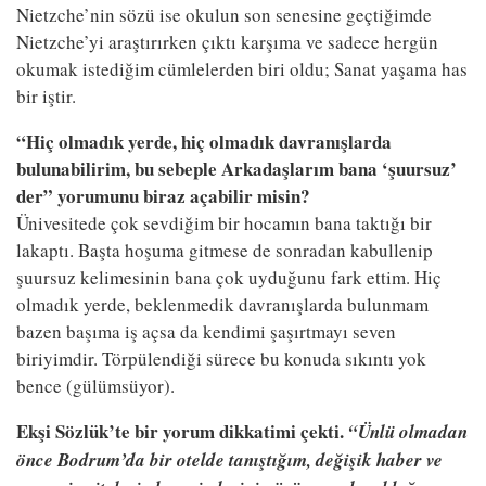
Nietzche’nin sözü ise okulun son senesine geçtiğimde
Nietzche’yi araştırırken çıktı karşıma ve sadece hergün
okumak istediğim cümlelerden biri oldu; Sanat yaşama has
bir iştir.
“Hiç olmadık yerde, hiç olmadık davranışlarda
bulunabilirim, bu sebeple Arkadaşlarım bana ‘şuursuz’
der” yorumunu biraz açabilir misin?
Ünivesitede çok sevdiğim bir hocamın bana taktığı bir
lakaptı. Başta hoşuma gitmese de sonradan kabullenip
şuursuz kelimesinin bana çok uyduğunu fark ettim. Hiç
olmadık yerde, beklenmedik davranışlarda bulunmam
bazen başıma iş açsa da kendimi şaşırtmayı seven
biriyimdir. Törpülendiği sürece bu konuda sıkıntı yok
bence (gülümsüyor).
Ekşi Sözlük’te bir yorum dikkatimi çekti.
“Ünlü olmadan
önce Bodrum’da bir otelde tanıştığım, değişik haber ve