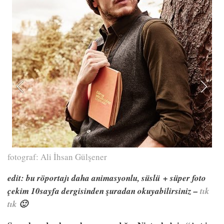
fotograf: Ali İhsan Gülşener
edit: bu röportajı daha animasyonlu, süslü + süper foto
çekim 10sayfa dergisinden şuradan okuyabilirsiniz –
tık
tık
🙂