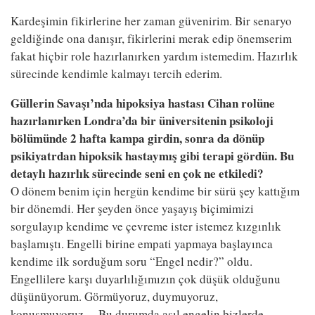
Kardeşimin fikirlerine her zaman güvenirim. Bir senaryo
geldiğinde ona danışır, fikirlerini merak edip önemserim
fakat hiçbir role hazırlanırken yardım istemedim. Hazırlık
sürecinde kendimle kalmayı tercih ederim.
Güllerin Savaşı’nda hipoksiya hastası Cihan rolüne
hazırlanırken Londra’da bir üniversitenin psikoloji
bölümünde 2 hafta kampa girdin, sonra da dönüp
psikiyatrdan hipoksik hastaymış gibi terapi gördün. Bu
detaylı hazırlık sürecinde seni en çok ne etkiledi?
O dönem benim için hergün kendime bir sürü şey kattığım
bir dönemdi. Her şeyden önce yaşayış biçimimizi
sorgulayıp kendime ve çevreme ister istemez kızgınlık
başlamıştı. Engelli birine empati yapmaya başlayınca
kendime ilk sorduğum soru “Engel nedir?” oldu.
Engellilere karşı duyarlılığımızın çok düşük olduğunu
düşünüyorum. Görmüyoruz, duymuyoruz,
konuşmuyoruz… Bu durumda asıl engelin bizlerde