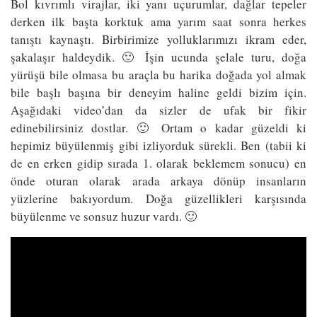
Bol kıvrımlı virajlar, iki yanı uçurumlar, dağlar tepeler
derken ilk başta korktuk ama yarım saat sonra herkes
tanıştı kaynaştı. Birbirimize yolluklarımızı ikram eder,
şakalaşır haldeydik. 🙂 İşin ucunda şelale turu, doğa
yürüşü bile olmasa bu araçla bu harika doğada yol almak
bile başlı başına bir deneyim haline geldi bizim için.
Aşağıdaki video’dan da sizler de ufak bir fikir
edinebilirsiniz dostlar. 🙂 Ortam o kadar güzeldi ki
hepimiz büyülenmiş gibi izliyorduk sürekli. Ben (tabii ki
de en erken gidip sırada 1. olarak beklemem sonucu) en
önde oturan olarak arada arkaya dönüp insanların
yüzlerine bakıyordum. Doğa güzellikleri karşısında
büyülenme ve sonsuz huzur vardı. 🙂