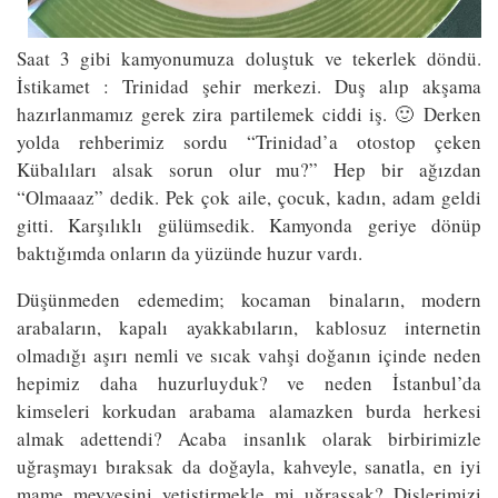
Saat 3 gibi kamyonumuza doluştuk ve tekerlek döndü.
İstikamet : Trinidad şehir merkezi. Duş alıp akşama
hazırlanmamız gerek zira partilemek ciddi iş. 🙂 Derken
yolda rehberimiz sordu “Trinidad’a otostop çeken
Kübalıları alsak sorun olur mu?” Hep bir ağızdan
“Olmaaaz” dedik. Pek çok aile, çocuk, kadın, adam geldi
gitti. Karşılıklı gülümsedik. Kamyonda geriye dönüp
baktığımda onların da yüzünde huzur vardı.
Düşünmeden edemedim; kocaman binaların, modern
arabaların, kapalı ayakkabıların, kablosuz internetin
olmadığı aşırı nemli ve sıcak vahşi doğanın içinde neden
hepimiz daha huzurluyduk? ve neden İstanbul’da
kimseleri korkudan arabama alamazken burda herkesi
almak adettendi? Acaba insanlık olarak birbirimizle
uğraşmayı bıraksak da doğayla, kahveyle, sanatla, en iyi
mame meyvesini yetiştirmekle mi uğraşsak? Dişlerimizi