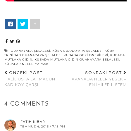
+
GUANAYARA ŞELALESI
,
KÜBA GUANAYARA ŞELALESI
,
KÜBA
TRINIDAD GUANAYARA ŞELALESI
,
KÜBADA GEZI ÖNERILERI
,
KÜBADA
MUTLAKA GIDIN
,
KÜBADA MUTLAKA GIDIN GUANAYARA ŞELALESI
,
KÜBALAR NELER YAPSAK
ÖNCEKİ POST
SONRAKİ POST
HALIL USTA LAHMACUN
HAVANADA NELER YESEK –
KADIKÖY ÇARŞI
EN İYILER LISTEM
4 COMMENTS
FATIH KIBAR
TEMMUZ 4, 2016 / 7:13 PM