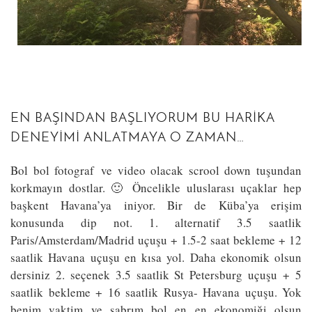
EN BAŞINDAN BAŞLIYORUM BU HARIKA
DENEYIMI ANLATMAYA O ZAMAN…
Bol bol fotograf ve video olacak scrool down tuşundan
korkmayın dostlar. 🙂 Öncelikle uluslarası uçaklar hep
başkent Havana’ya iniyor. Bir de Küba’ya erişim
konusunda dip not. 1. alternatif 3.5 saatlik
Paris/Amsterdam/Madrid uçuşu + 1.5-2 saat bekleme + 12
saatlik Havana uçuşu en kısa yol. Daha ekonomik olsun
dersiniz 2. seçenek 3.5 saatlik St Petersburg uçuşu + 5
saatlik bekleme + 16 saatlik Rusya- Havana uçuşu. Yok
benim vaktim ve sabrım bol en en ekonomiği olsun