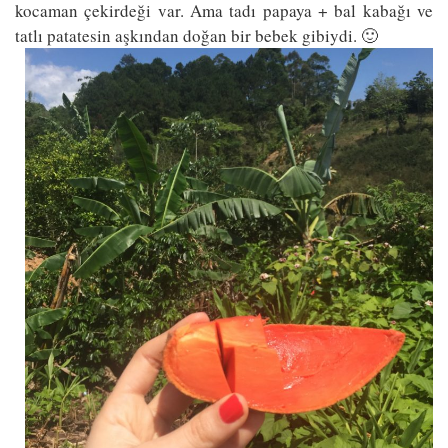
kocaman çekirdeği var. Ama tadı papaya + bal kabağı ve
tatlı patatesin aşkından doğan bir bebek gibiydi. 🙂