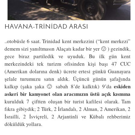
HAVANA-TRINIDAD ARASI
..otobüsle 6 saat. Trinidad kent merkezini (“kent merkezi”
demem sizi yanıltmasın Alaçatı kadar bir yer 🙂 ) gezindik,
gece biraz partiledik ve uyuduk. Bu ilk gün kent
merkezindeki tek turizm ofisinden kişi başı 47 CUC
(Amerikan dolarına denk) ücrete ertesi günkü Guanayara
şelale turumuzu satın aldık. Üçüncü günün şafağında
eskiden
kalkıp (şaka şaka 🙂 sabah 8’de kalktık) 9’da
askeri bir kamyonet olan aracımızın üstü açık kısmına
kurulduk 7 çiftten oluşan bir turist kafilesi olarak. Tam
fıkra gibiydik; 2 Türk, 2 İrlandalı, 2 Alman, 2 Amerikan, 2
İsrailli, 2 İsviçreli, 2 Arjantinli ve Kübalı rehberimiz
döküldük yollara.