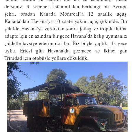
derseniz; 3. seçenek İstanbul’dan herhangi bir Avrupa
şehri, oradan Kanada Montreal’a 12 saatlik uçuş,
Kanada’dan Havana’ya 10 saate yakın uçuş şeklinde. Bir
şekilde Havana’ya vardıktan sonra jetlag ve tropik iklime
adapte için en azından bir gece Havana’da kalıp uyumanızı
şiddetle tavsiye ederim dostlar. Biz böyle yaptık; ilk gece
uyku. Ertesi gün Havana’da gezmece ve ikinci gün
Trinidad için otobüsle yollara döküldük.