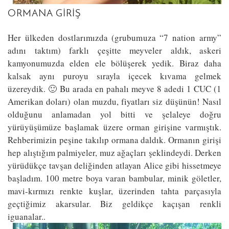
ORMANA GIRIŞ
Her ülkeden dostlarımızda (grubumuza “7 nation army”
adını taktım) farklı çeşitte meyveler aldık, askeri
kamyonumuzda elden ele bölüşerek yedik. Biraz daha
kalsak aynı puroyu sırayla içecek kıvama gelmek
üzereydik. 🙂 Bu arada en pahalı meyve 8 adedi 1 CUC (1
Amerikan doları) olan muzdu, fiyatları siz düşünün! Nasıl
olduğunu anlamadan yol bitti ve şelaleye doğru
yürüyüşümüze başlamak üzere orman girişine varmıştık.
Rehberimizin peşine takılıp ormana daldık. Ormanın girişi
hep alıştığım palmiyeler, muz ağaçları şeklindeydi. Derken
yürüdükçe tavşan deliğinden atlayan Alice gibi hissetmeye
başladım. 100 metre boya varan bambular, minik göletler,
mavi-kırmızı renkte kuşlar, üzerinden tahta parçasıyla
geçtiğimiz akarsular. Biz geldikçe kaçışan renkli
iguanalar..