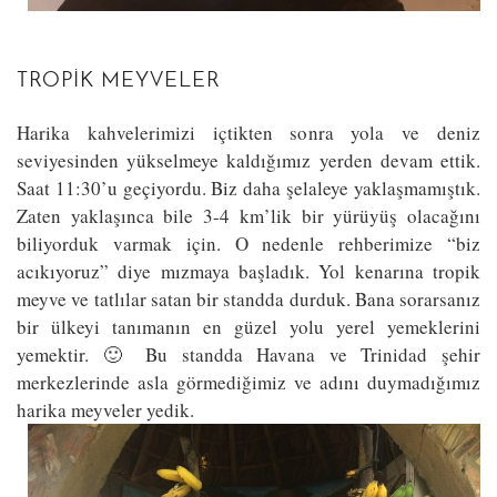
TROPIK MEYVELER
Harika kahvelerimizi içtikten sonra yola ve deniz
seviyesinden yükselmeye kaldığımız yerden devam ettik.
Saat 11:30’u geçiyordu. Biz daha şelaleye yaklaşmamıştık.
Zaten yaklaşınca bile 3-4 km’lik bir yürüyüş olacağını
biliyorduk varmak için. O nedenle rehberimize “biz
acıkıyoruz” diye mızmaya başladık. Yol kenarına tropik
meyve ve tatlılar satan bir standda durduk. Bana sorarsanız
bir ülkeyi tanımanın en güzel yolu yerel yemeklerini
yemektir. 🙂 Bu standda Havana ve Trinidad şehir
merkezlerinde asla görmediğimiz ve adını duymadığımız
harika meyveler yedik.