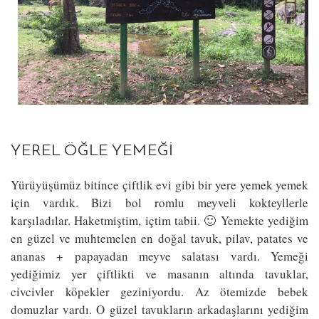
YEREL ÖĞLE YEMEĞI
Yürüyüşümüz bitince çiftlik evi gibi bir yere yemek yemek
için vardık. Bizi bol romlu meyveli kokteyllerle
karşıladılar. Haketmiştim, içtim tabii. 🙂 Yemekte yediğim
en güzel ve muhtemelen en doğal tavuk, pilav, patates ve
ananas + papayadan meyve salatası vardı. Yemeği
yediğimiz yer çiftlikti ve masanın altında tavuklar,
civcivler köpekler geziniyordu. Az ötemizde bebek
domuzlar vardı. O güzel tavukların arkadaşlarını yediğim