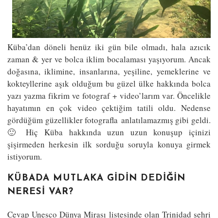
Küba’dan döneli henüz iki gün bile olmadı, hala azıcık
zaman & yer ve bolca iklim bocalaması yaşıyorum. Ancak
doğasına, iklimine, insanlarına, yeşiline, yemeklerine ve
kokteyllerine aşık olduğum bu güzel ülke hakkında bolca
yazı yazma fikrim ve fotograf + video’larım var. Öncelikle
hayatımın en çok video çektiğim tatili oldu. Nedense
gördüğüm güzellikler fotografla anlatılamazmış gibi geldi.
🙂 Hiç Küba hakkında uzun uzun konuşup içinizi
şişirmeden herkesin ilk sorduğu soruyla konuya girmek
istiyorum.
KÜBADA MUTLAKA GIDIN DEDIĞIN
NERESI VAR?
Cevap Unesco Dünya Mirası listesinde olan Trinidad şehri