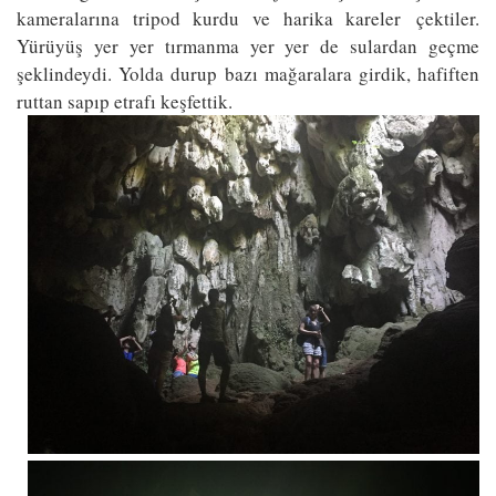
kameralarına tripod kurdu ve harika kareler çektiler.
Yürüyüş yer yer tırmanma yer yer de sulardan geçme
şeklindeydi. Yolda durup bazı mağaralara girdik, hafiften
ruttan sapıp etrafı keşfettik.