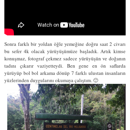
Sonra farklı bir yoldan öğle yemeğine doğru saat 2 civarı
bu sefer 4k olacak yürüyüşümüze başladık. Artık kimse
konuşmaz, fotograf çekmez sadece yürüyüşün ve doğanın
tadını çıkarır vaziyetteydi. Ben gene en ön saflarda
yürüyüp bol bol arkama dönüp 7 farklı ulustan insanların
yüzlerinden duygularını okumaya çalıştım. 🙂