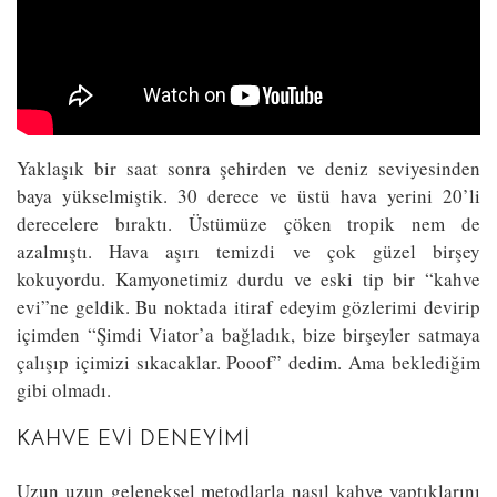
Yaklaşık bir saat sonra şehirden ve deniz seviyesinden
baya yükselmiştik. 30 derece ve üstü hava yerini 20’li
derecelere bıraktı. Üstümüze çöken tropik nem de
azalmıştı. Hava aşırı temizdi ve çok güzel birşey
kokuyordu. Kamyonetimiz durdu ve eski tip bir “kahve
evi”ne geldik. Bu noktada itiraf edeyim gözlerimi devirip
içimden “Şimdi Viator’a bağladık, bize birşeyler satmaya
çalışıp içimizi sıkacaklar. Pooof” dedim. Ama beklediğim
gibi olmadı.
KAHVE EVI DENEYIMI
Uzun uzun geleneksel metodlarla nasıl kahve yaptıklarını