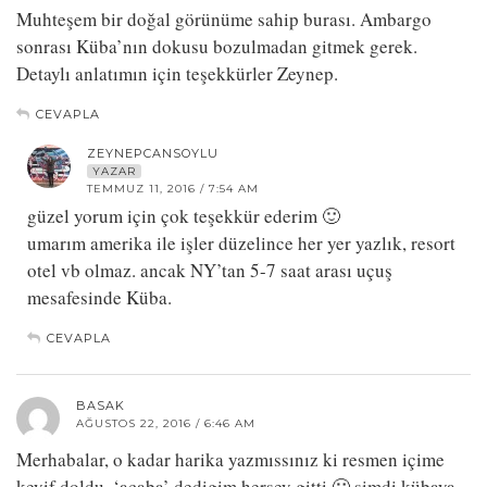
Muhteşem bir doğal görünüme sahip burası. Ambargo
sonrası Küba’nın dokusu bozulmadan gitmek gerek.
Detaylı anlatımın için teşekkürler Zeynep.
CEVAPLA
ZEYNEPCANSOYLU
YAZAR
TEMMUZ 11, 2016 / 7:54 AM
güzel yorum için çok teşekkür ederim 🙂
umarım amerika ile işler düzelince her yer yazlık, resort
otel vb olmaz. ancak NY’tan 5-7 saat arası uçuş
mesafesinde Küba.
CEVAPLA
BASAK
AĞUSTOS 22, 2016 / 6:46 AM
Merhabalar, o kadar harika yazmıssınız ki resmen içime
keyif doldu. ‘acaba’ dedigim hersey gitti 🙂 şimdi kübaya