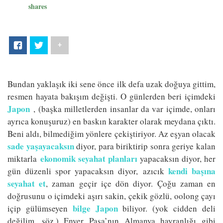
shares
+
Bundan yaklaşık iki sene önce ilk defa uzak doğuya gittim,
resmen hayata bakışım değişti. O günlerden beri içimdeki
Japon
, (başka milletlerden insanlar da var içimde, onları
ayrıca konuşuruz) en baskın karakter olarak meydana çıktı.
Beni aldı, bilmediğim yönlere çekiştiriyor. Az eşyan olacak
sade yaşayacaksın
diyor, para biriktirip sonra geriye kalan
ekonomik seyahat planları
miktarla
yapacaksın diyor, her
kendi başına
gün düzenli spor yapacaksın diyor, azıcık
seyahat et
, zaman geçir içe dön diyor. Çoğu zaman en
doğrusunu o içimdeki aşırı sakin, çekik gözlü, oolong çayı
bilge Japon
içip gülümseyen
biliyor. (yok cidden deli
değilim, söz.) Enver Paşa’nın Almanya hayranlığı gibi