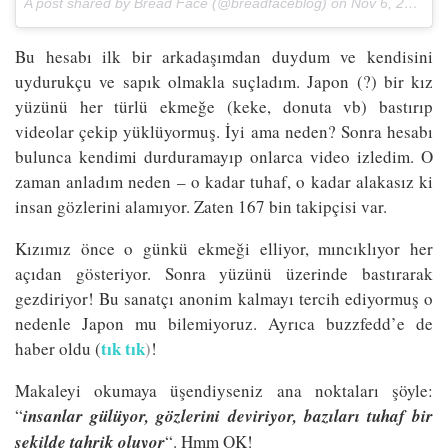
A post shared by Bread Face (@breadfaceblog) on
Nov 6, 2016 at 9:32am PST
Bu hesabı ilk bir arkadaşımdan duydum ve kendisini
uydurukçu ve sapık olmakla suçladım. Japon (?) bir kız
yüzünü her türlü ekmeğe (keke, donuta vb) bastırıp
videolar çekip yüklüyormuş. İyi ama neden? Sonra hesabı
bulunca kendimi durduramayıp onlarca video izledim. O
zaman anladım neden – o kadar tuhaf, o kadar alakasız ki
insan gözlerini alamıyor. Zaten 167 bin takipçisi var.
Kızımız önce o günkü ekmeği elliyor, mıncıklıyor her
açıdan gösteriyor. Sonra yüzünü üzerinde bastırarak
gezdiriyor! Bu sanatçı anonim kalmayı tercih ediyormuş o
nedenle Japon mu bilemiyoruz. Ayrıca buzzfedd’e de
tık tık
)
haber oldu (
!
Makaleyi okumaya üşendiyseniz ana noktaları şöyle:
“
insanlar gülüyor, gözlerini deviriyor, bazıları tuhaf bir
şekilde tahrik oluyor
“. Hmm OK!