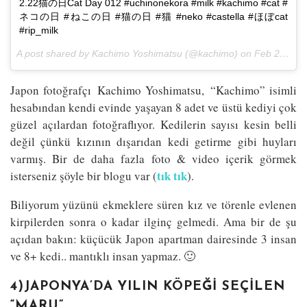
2.22猫の日Cat Day 012 #uchinonekora #milk #kachimo #cat #
ネコの日 #ねこの日 #猫の日 #猫 #neko #castella #ほぼcat
#rip_milk
A post shared by Kachimo Yoshimatsu (@kachimo) on
Feb 22, 2017 at 4:32am PST
Japon fotoğrafçı Kachimo Yoshimatsu, “Kachimo” isimli
hesabından kendi evinde yaşayan 8 adet ve üstü kediyi çok
güzel açılardan fotoğraflıyor. Kedilerin sayısı kesin belli
değil çünkü kızının dışarıdan kedi getirme gibi huyları
varmış. Bir de daha fazla foto & video içerik görmek
tık tık
isterseniz şöyle bir blogu var (
).
Biliyorum yüzünü ekmeklere süren kız ve törenle evlenen
kirpilerden sonra o kadar ilginç gelmedi. Ama bir de şu
açıdan bakın: küçücük Japon apartman dairesinde 3 insan
ve 8+ kedi.. mantıklı insan yapmaz. 🙂
4)JAPONYA’DA YILIN KÖPEĞI SEÇILEN
“MARU”