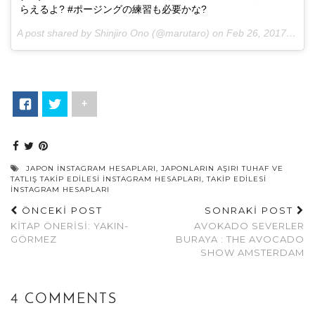
らえるよ? #ポージングの練習も必要かな?
A post shared by Shinjiro Ono (@marutaro) on
Feb 26, 2017 at 1:26am PST
+
JAPON INSTAGRAM HESAPLARI
,
JAPONLARIN AŞIRI TUHAF VE
TATLIŞ TAKIP EDILESI İNSTAGRAM HESAPLARI
,
TAKIP EDILESI
INSTAGRAM HESAPLARI
ÖNCEKİ POST
SONRAKİ POST
KITAP ÖNERISI: YAKIN-
AVOKADO SEVERLER
GÖRMEZ
BURAYA : THE AVOCADO
SHOW AMSTERDAM
4 COMMENTS