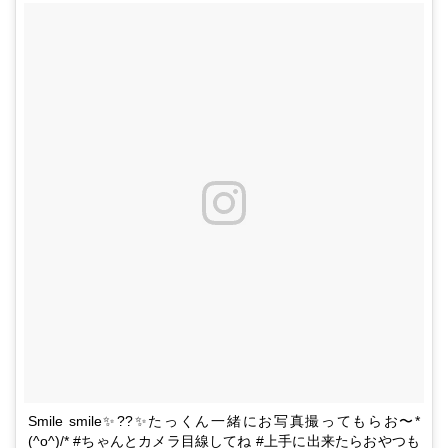
Smile smile✨??✨たっくん一緒にお写真撮ってもらお〜*
(^o^)/* #ちゃんとカメラ目線してね #上手に出来たらおやつも