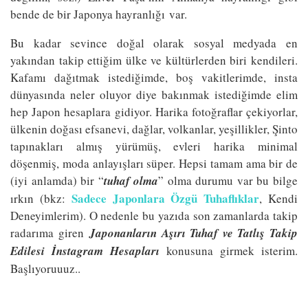
bende de bir Japonya hayranlığı var.
Bu kadar sevince doğal olarak sosyal medyada en
yakından takip ettiğim ülke ve kültürlerden biri kendileri.
Kafamı dağıtmak istediğimde, boş vakitlerimde, insta
dünyasında neler oluyor diye bakınmak istediğimde elim
hep Japon hesaplara gidiyor. Harika fotoğraflar çekiyorlar,
ülkenin doğası efsanevi, dağlar, volkanlar, yeşillikler, Şinto
tapınakları almış yürümüş, evleri harika minimal
döşenmiş, moda anlayışları süper. Hepsi tamam ama bir de
(iyi anlamda) bir “
t
uhaf olma
” olma durumu var bu bilge
Sadece Japonlara Özgü Tuhaflıklar
ırkın (bkz:
, Kendi
Deneyimlerim). O nedenle bu yazıda son zamanlarda takip
radarıma giren
Japonanların Aşırı Tuhaf ve Tatlış Takip
Edilesi İnstagram Hesapları
konusuna girmek isterim.
Başlıyoruuuz..