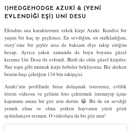
1)HEDGEHODGE AZUKI & (YENI
EVLENDIĞI EŞI) UNI DESU
Efendim ana karakterimiz erkek kirpi Azuki. Kendisi bir
yaşını bir kaç ay geçkince. En sevdiğim, en stalkladığım,
story’sine bir şeyler atsa da baksam diye takip ettiğim
hesap. Ayrıca yakın zamanda da boyu boyuna güzel
kızımız Uni Desu ile evlendi. Birdi iki oldu güzel kirpiler.
Nur topu gibi minnak kirpi bebeler bekliyoruz. Biz derken
benim başı çektiğim 134 bin takipçisi.
Azuki’nin profilinde biraz dolaşmak isterseniz, evlilik
töreni videosu ve gelinin foto çektirmek istemeyip içine
kapanma anına bir göz atın derim. 😀 Bir de en sevdiği
yemek elma ve elma yerken hayvanın yüzü gözü
aydınlanıyor resmen. O videolara da bir göz atın!