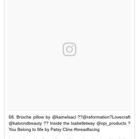
68. Brioche pillow by @kamelsaci ??@reformation?Lovecraft
@katvondbeauty ?? Inside the Isabelletway @opi_products ?
You Belong to Me by Patsy Cline #breadfacing