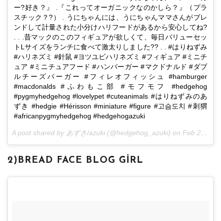
ー?好き？』 .『これってオーガニックなのかしら？』（プラ
スチック？?） . うにちゃんには、うにちゃんママさんがブレ
ンドして計量された小分けハリフードがあるから安心してね?
. . .昔マックのこのフィギュアが欲しくて、毎日バリューセッ
トLサイズをランチに食べて激太りしました?? . . #はりねずみ
#ハリネズミ #針鼠 #ヨツユビハリネズミ #フィギュア #ミニチ
ュア #ミニチュアフード #ハンバーガー #マクドナルド #ダブ
ルチーズバーガー #フィレオフィッシュ #hamburger
#macdonalds #ふわもこ部 #モフモフ #hedgehog
#pygmyhedgehog #lovelypet #cuteanimals #はりねずみのあ
ずき #hedgie #Hérisson #miniature #figure #고슴도치 #刺猬
#africanpygmyhedgehog #hedgehogazuki
A post shared by あずき/azuki (@hedgehog_azuki) on
Feb 28, 2017 at 3:03pm PST
2)BREAD FACE BLOG GIRL