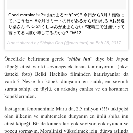
Good morning!✨?✨おはまる〜*(^o^)/* 今日から3月！頑張っ
ていこうね〜 #今月はミートの日があるから頑張れる #お見送
り柴さん #パパのくしゃみが止まらない #花粉症では無いって
言ってる #誰か噂してるのかな? #b612
A post shared by Shinjiro Ono (@marutaro) on
Feb 28, 2017 at 4:06pm PST
Öncelikle belirtmem gerek “
shiba inu
” diye bir Japon
köpeği cinsi var ki sevmeyecek insan tanımıyorum. (bkz:
üstteki foto) Belki Hachiko filminden hatırlayanlar da
vardır? Neyse bu köpek dünyanın en sadık, en sevimli
surata sahip, en tüylü, en arkadaş canlısı ve en korumacı
köpeklerinden.
İnstagram fenomenimiz Maru da, 2.5 milyon (!!!) takipçisi
olan ülkenin ve muhtemelen dünyanın en ünlü shiba inu
cinsi köpeği. Bir de kameraları çok seviyor, çok oyuncu ve
pozcu sormayın. Moralinizi yükseltmek için, dünya aslında