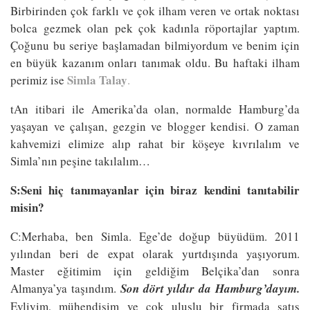
Birbirinden çok farklı ve çok ilham veren ve ortak noktası
bolca gezmek olan pek çok kadınla röportajlar yaptım.
Çoğunu bu seriye başlamadan bilmiyordum ve benim için
en büyük kazanım onları tanımak oldu. Bu haftaki ilham
Simla Talay
perimiz ise
.
tAn itibari ile Amerika’da olan, normalde Hamburg’da
yaşayan ve çalışan, gezgin ve blogger kendisi. O zaman
kahvemizi elimize alıp rahat bir köşeye kıvrılalım ve
Simla’nın peşine takılalım…
S:Seni hiç tanımayanlar için biraz kendini tanıtabilir
misin?
C:Merhaba, ben Simla. Ege’de doğup büyüdüm. 2011
yılından beri de expat olarak yurtdışında yaşıyorum.
Master eğitimim için geldiğim Belçika’dan sonra
Almanya’ya taşındım.
Son dört yıldır da Hamburg’dayım.
Evliyim, mühendisim ve çok uluslu bir firmada satış