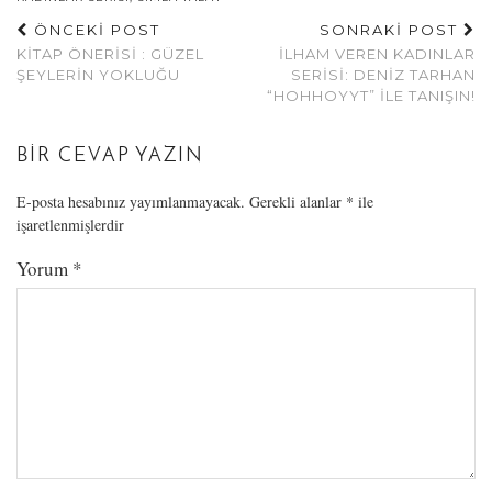
ÖNCEKİ POST
SONRAKİ POST
KITAP ÖNERISI : GÜZEL
İLHAM VEREN KADINLAR
ŞEYLERIN YOKLUĞU
SERISI: DENIZ TARHAN
“HOHHOYYT” ILE TANIŞIN!
BIR CEVAP YAZIN
E-posta hesabınız yayımlanmayacak.
Gerekli alanlar
*
ile
işaretlenmişlerdir
Yorum
*