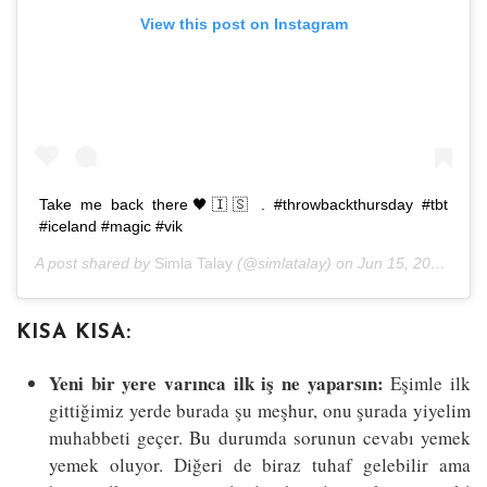
View this post on Instagram
Take me back there🖤🇮🇸 . #throwbackthursday #tbt
#iceland #magic #vik
A post shared by
Simla Talay
(@simlatalay) on
Jun 15, 2017 at 10:57am PDT
KISA KISA:
Yeni bir yere varınca ilk iş ne yaparsın:
Eşimle ilk
gittiğimiz yerde burada şu meşhur, onu şurada yiyelim
muhabbeti geçer. Bu durumda sorunun cevabı yemek
yemek oluyor. Diğeri de biraz tuhaf gelebilir ama