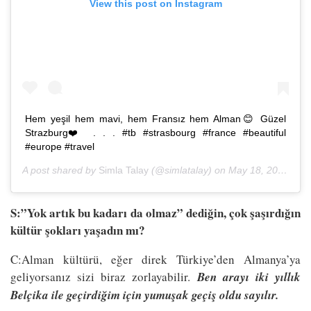
View this post on Instagram
Hem yeşil hem mavi, hem Fransız hem Alman😊 Güzel
Strazburg❤️ . . . #tb #strasbourg #france #beautiful
#europe #travel
A post shared by
Simla Talay
(@simlatalay) on
May 18, 2018 at 11:18am PDT
S:”Yok artık bu kadarı da olmaz” dediğin, çok şaşırdığın
kültür şokları yaşadın mı?
C:Alman kültürü, eğer direk Türkiye’den Almanya’ya
geliyorsanız sizi biraz zorlayabilir.
Ben arayı iki yıllık
Belçika ile geçirdiğim için yumuşak geçiş oldu sayılır.