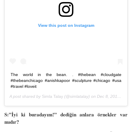
View this post on Instagram
The world in the bean. . #thebean #cloudgate
#thebeanchicago #anishkapoor #sculpture #chicago #usa
#travel #loveit
A post shared by
Simla Talay
(@simlatalay) on
Dec 8, 2018 at 10:37pm PST
S:”İyi ki buradayım!” dediğin anlara örnekler var
mıdır?