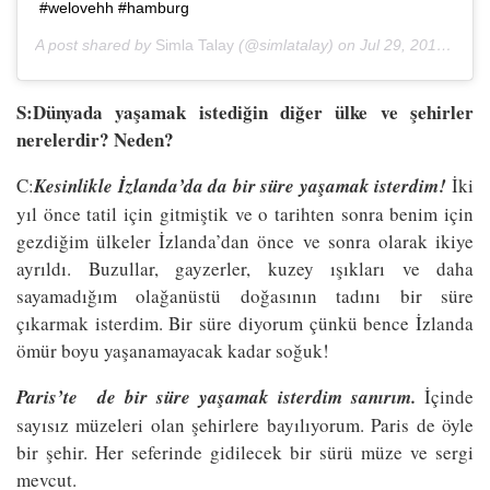
#welovehh #hamburg
A post shared by
Simla Talay
(@simlatalay) on
Jul 29, 2017 at 12:04pm PDT
S:Dünyada yaşamak istediğin diğer ülke ve şehirler
nerelerdir? Neden?
C:
Kesinlikle İzlanda’da da bir süre yaşamak isterdim!
İki
yıl önce tatil için gitmiştik ve o tarihten sonra benim için
gezdiğim ülkeler İzlanda’dan önce ve sonra olarak ikiye
ayrıldı. Buzullar, gayzerler, kuzey ışıkları ve daha
sayamadığım olağanüstü doğasının tadını bir süre
çıkarmak isterdim. Bir süre diyorum çünkü bence İzlanda
ömür boyu yaşanamayacak kadar soğuk!
Paris’te de bir süre yaşamak isterdim sanırım.
İçinde
sayısız müzeleri olan şehirlere bayılıyorum. Paris de öyle
bir şehir. Her seferinde gidilecek bir sürü müze ve sergi
mevcut.