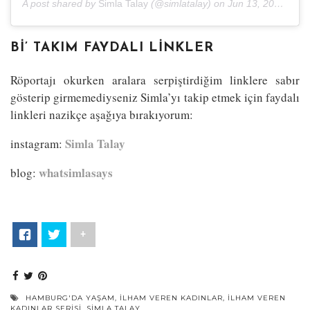
A post shared by
Simla Talay
(@simlatalay) on
Jun 13, 2017 at 10:35am PDT
BI’ TAKIM FAYDALI LINKLER
Röportajı okurken aralara serpiştirdiğim linklere sabır
gösterip girmemediyseniz Simla’yı takip etmek için faydalı
linkleri nazikçe aşağıya bırakıyorum:
Simla Talay
instagram:
whatsimlasays
blog:
+
HAMBURG'DA YAŞAM
,
ILHAM VEREN KADINLAR
,
ILHAM VEREN
KADINLAR SERISI
,
SIMLA TALAY