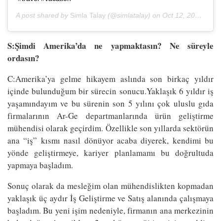
A post shared by
Simla Talay
(@simlatalay) on
Oct 12, 2017 at 10:14am PDT
S:Şimdi Amerika’da ne yapmaktasın? Ne süreyle
ordasın?
C:Amerika’ya gelme hikayem aslında son birkaç yıldır
içinde bulunduğum bir sürecin sonucu.Yaklaşık 6 yıldır iş
yaşamındayım ve bu sürenin son 5 yılını çok uluslu gıda
firmalarının Ar-Ge departmanlarında ürün geliştirme
mühendisi olarak geçirdim. Özellikle son yıllarda sektörün
ana “iş” kısmı nasıl dönüyor acaba diyerek, kendimi bu
yönde geliştirmeye, kariyer planlamamı bu doğrultuda
yapmaya başladım.
Sonuç olarak da mesleğim olan mühendislikten kopmadan
yaklaşık üç aydır İş Geliştirme ve Satış alanında çalışmaya
başladım. Bu yeni işim nedeniyle, firmanın ana merkezinin