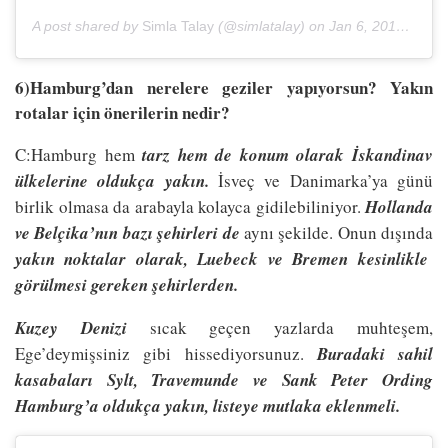
A post shared by
Simla Talay
(@simlatalay) on
Jan 6, 2018 at 10:06am PST
6)Hamburg’dan nerelere geziler yapıyorsun? Yakın
rotalar için önerilerin nedir?
C:Hamburg hem
tarz hem de konum olarak İskandinav
ülkelerine oldukça yakın.
İsveç ve Danimarka’ya günü
birlik olmasa da arabayla kolayca gidilebiliniyor.
Hollanda
ve Belçika’nın bazı şehirleri de
aynı şekilde. Onun dışında
yakın noktalar olarak, Luebeck ve Bremen kesinlikle
görülmesi gereken şehirlerden.
Kuzey Denizi
sıcak geçen yazlarda muhteşem,
Ege’deymişsiniz gibi hissediyorsunuz.
Buradaki sahil
kasabaları Sylt, Travemunde ve Sank Peter Ording
Hamburg’a oldukça yakın, listeye mutlaka eklenmeli.