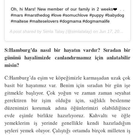
Oh, hi Mars! New member of our family in 2 weeks❤️ . .
#mars #marsthedog #love #somuchlove #puppy #babydog
#maltese #malteselovers #dogmama #dogmamalife
A post shared by
Simla Talay
(@simlatalay) on
Jun 17, 2018 at 6:34am PDT
S:Hamburg’da nasıl bir hayatın vardır? Sıradan bir
gününü hayalimizde canlandırmamız için anlatabilir
misin?
C:Hamburg’da eşim ve köpeğimizle karmaşadan uzak çok
basit bir hayatımız var. Benim için sıradan bir gün işe
gitmekle başlıyor. Çok yoğun ve zaman zaman seyahat
gerektiren bir işim olduğu için, sağlıklı beslenme
düzenimizi korumak adına öğünlerimizi olabildiğince
evde eşimle birlikte hazırlıyoruz. Kahvaltı ve öğle
yemeklerim iş yerinde genellikle kendi hazırladığım
şeyleri yemek oluyor. Çalıştığı ortamda birçok milleten iş