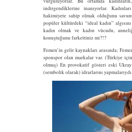
vurguluyorlar. Bu ortamda kadınların
indirgendiklerine inanıyorlar. Kadınl
hakimiyete sahip olmak olduğunu savunuy
popüler kültürdeki “ideal kadın” algısın
kadın olmak ve kadın vücudu, anneliğ
konuştuğunu farkettiniz mi?!?
Femen’in gelir kaynakları arasında; Femen
sponspor olan markalar var. (Türkiye için
olmuş) En provokatif gösteri eski Ukra
(sembolik olarak) idrarlarını yapmalarıydı