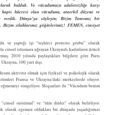
olarak bulduk. Ve vücudumuzu adaletsizliğe karşı
 hapis hücresi olan vücudunu, ataerkil düzene ve
 verdik. Dünya’ya söyleyin; Bizim Tanrımız bir
.
Bizim silahlarımız göğüslerimiz!
FEMEN, cinsiyet
u ve yaptığı işi “teşhirci protesto grubu” olarak
da cinsel istismara uğrayan Ukraynalı kadınların üzücü
uş. 2010 yılında paylaştıkları bilgilere göre Paris
0 Ukrayna, 100 yurt dışı.
Resmi aktivitst olmak için fiziksel ve psikolojik olarak
itimleri Fransa ve Ukrayna’daki merkezlerde oluyor.
n eğmemeyi simgeliyor. Sloganları ile “Vücudum benim
, “cinsel suistimal” ve “tüm dinler” olarak belirliyor.
jik olarak egemen oldukları bir dünyada yaşadığımızı