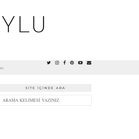
OYLU
şim
SITE İÇINDE ARA