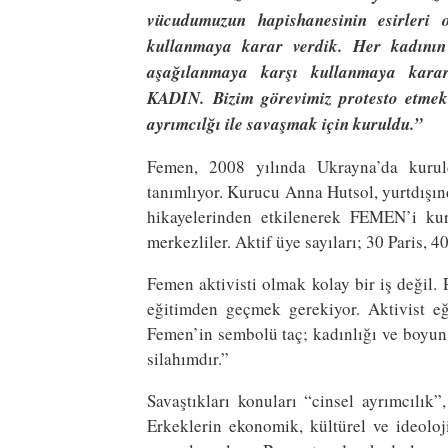
vücudumuzun hapishanesinin esirleri 
kullanmaya karar verdik. Her kadının
aşağılanmaya karşı kullanmaya karar
KADIN.
Bizim görevimiz protesto etmek
ayrımcılğı ile savaşmak için kuruldu.”
Femen, 2008 yılında Ukrayna’da kuruld
tanımlıyor. Kurucu Anna Hutsol, yurtdışın
hikayelerinden etkilenerek FEMEN’i kurm
merkezliler. Aktif üye sayıları; 30 Paris, 4
Femen aktivisti olmak kolay bir iş değil. 
eğitimden geçmek gerekiyor. Aktivist eğ
Femen’in sembolü taç; kadınlığı ve boyu
silahımdır.”
Savaştıkları konuları “cinsel ayrımcılık”
Erkeklerin ekonomik, kültürel ve ideolo