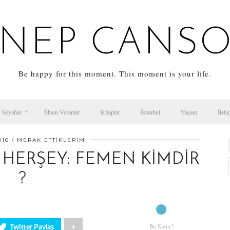
NEP CANS
Be happy for this moment. This moment is your life.
Seyahat
İlham Verenler
Kitaplar
İstanbul
Yaşam
İleti
016
MERAK ETTIKLERIM
HERŞEY: FEMEN KIMDIR
?
Bu Nedir?
Twitter Paylaş
+