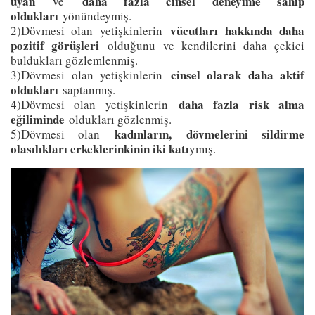
uyan
daha fazla cinsel deneyime sahip
ve
oldukları
yönündeymiş.
vücutları hakkında daha
2)Dövmesi olan yetişkinlerin
pozitif görüşleri
olduğunu ve kendilerini daha çekici
buldukları gözlemlenmiş.
cinsel olarak daha aktif
3)Dövmesi olan yetişkinlerin
oldukları
saptanmış.
daha fazla risk alma
4)Dövmesi olan yetişkinlerin
eğiliminde
oldukları gözlenmiş.
kadınların,
dövmelerini sildirme
5)Dövmesi olan
olasılıkları erkeklerinkinin iki katı
ymış.