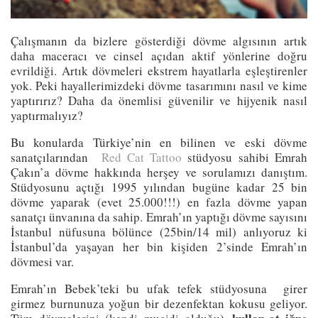
Çalışmanın da bizlere gösterdiği dövme algısının artık
daha maceracı ve cinsel açıdan aktif yönlerine doğru
evrildiği. Artık dövmeleri ekstrem hayatlarla eşleştirenler
yok. Peki hayallerimizdeki dövme tasarımını nasıl ve kime
yaptırırız? Daha da önemlisi güvenilir ve hijyenik nasıl
yaptırmalıyız?
Bu konularda Türkiye’nin en bilinen ve eski dövme
sanatçılarından
Red Cat Tattoo
stüdyosu sahibi Emrah
Çakın’a dövme hakkında herşey ve sorulamızı danıştım.
Stüdyosunu açtığı 1995 yılından bugüne kadar 25 bin
dövme yaparak (evet 25.000!!!) en fazla dövme yapan
sanatçı ünvanına da sahip. Emrah’ın yaptığı dövme sayısını
İstanbul nüfusuna bölünce (25bin/14 mil) anlıyoruz ki
İstanbul’da yaşayan her bin kişiden 2’sinde Emrah’ın
dövmesi var.
Emrah’ın Bebek’teki bu ufak tefek stüdyosuna girer
girmez burnunuza yoğun bir dezenfektan kokusu geliyor.