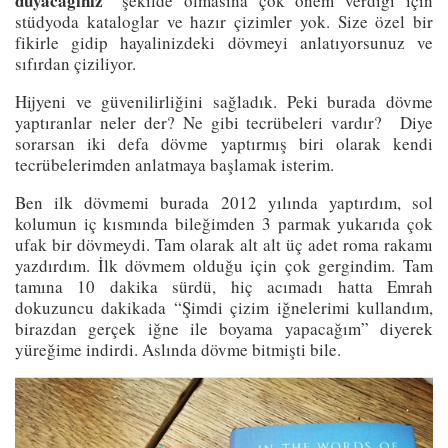
duyacağınız
” şekilde olmasına çok önem verdiği için
stüdyoda kataloglar ve hazır çizimler yok. Size özel bir
fikirle gidip hayalinizdeki dövmeyi anlatıyorsunuz ve
sıfırdan çiziliyor.
Hijyeni ve güvenilirliğini sağladık. Peki burada dövme
yaptıranlar neler der? Ne gibi tecrübeleri vardır? Diye
sorarsan iki defa dövme yaptırmış biri olarak kendi
tecrübelerimden anlatmaya başlamak isterim.
Ben ilk dövmemi burada 2012 yılında yaptırdım, sol
kolumun iç kısmında bileğimden 3 parmak yukarıda çok
ufak bir dövmeydi. Tam olarak alt alt üç adet roma rakamı
yazdırdım. İlk dövmem olduğu için çok gergindim. Tam
tamına 10 dakika sürdü, hiç acımadı hatta Emrah
dokuzuncu dakikada “Şimdi çizim iğnelerimi kullandım,
birazdan gerçek iğne ile boyama yapacağım” diyerek
yüreğime indirdi. Aslında dövme bitmişti bile.