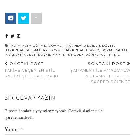
+
ADIM ADIM DÖVME
,
DÖVME HAKKINDA BILGILER
,
DÖVME
HAKKINDA ÇALIŞMALAR
,
DÖVME HAKKINDA HERŞEY
,
DÖVME SANATI
,
INSANLAR NEDEN DÖVME YAPTIRIR
,
NEDEN DÖVME YAPTIRIRIZ
ÖNCEKİ POST
SONRAKİ POST
TARIHE GEÇEN EN STIL
ŞAMANLAR ILE AMAZONDA
SAHIBI ÇIFTLER : TOP 10
ALTERNATIF TIP: THE
SACRED SCIENCE
BIR CEVAP YAZIN
E-posta hesabınız yayımlanmayacak.
Gerekli alanlar
*
ile
işaretlenmişlerdir
Yorum
*