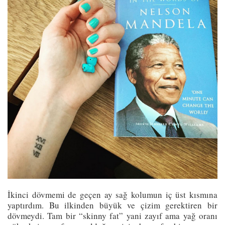
İkinci dövmemi de geçen ay sağ kolumun iç üst kısmına
yaptırdım. Bu ilkinden büyük ve çizim gerektiren bir
dövmeydi. Tam bir “skinny fat” yani zayıf ama yağ oranı