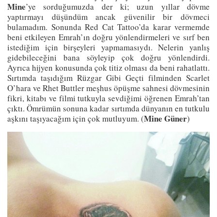
Mine
’ye sorduğumuzda der ki; uzun yıllar dövme
yaptırmayı düşündüm ancak güvenilir bir dövmeci
bulamadım. Sonunda Red Cat Tattoo’da karar vermemde
beni etkileyen Emrah’ın doğru yönlendirmeleri ve sırf ben
istediğim için birşeyleri yapmamasıydı. Nelerin yanlış
gidebileceğini bana söyleyip çok doğru yönlendirdi.
Ayrıca hijyen konusunda çok titiz olması da beni rahatlattı.
Sırtımda taşıdığım Rüzgar Gibi Geçti filminden Scarlet
O’hara ve Rhet Buttler meşhus öpüşme sahnesi dövmesinin
fikri, kitabı ve filmi tutkuyla sevdiğimi öğrenen Emrah’tan
çıktı. Ömrümün sonuna kadar sırtımda dünyanın en tutkulu
Mine Güner
aşkını taşıyacağım için çok mutluyum. (
)