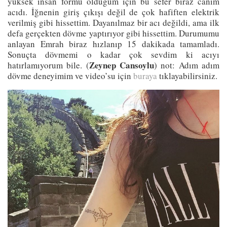
yüksek insan formu olduğum için bu sefer biraz canım
acıdı. İğnenin giriş çıkışı değil de çok hafiften elektrik
verilmiş gibi hissettim. Dayanılmaz bir acı değildi, ama ilk
defa gerçekten dövme yaptırıyor gibi hissettim. Durumumu
anlayan Emrah biraz hızlanıp 15 dakikada tamamladı.
Sonuçta dövmemi o kadar çok sevdim ki acıyı
Zeynep Cansoylu
hatırlamıyorum bile. (
) not: Adım adım
dövme deneyimim ve video’su için
buraya
tıklayabilirsiniz.