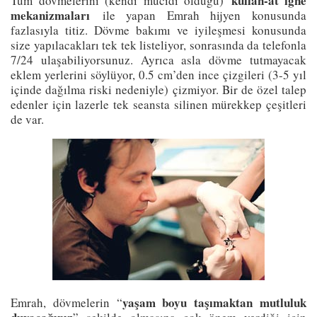
kullan-at iğne
Tüm dövmelerini (kendi mucidi olduğu)
mekanizmaları
ile yapan Emrah hijyen konusunda
fazlasıyla titiz. Dövme bakımı ve iyileşmesi konusunda
size yapılacakları tek tek listeliyor, sonrasında da telefonla
7/24 ulaşabiliyorsunuz. Ayrıca asla dövme tutmayacak
eklem yerlerini söylüyor, 0.5 cm’den ince çizgileri (3-5 yıl
içinde dağılma riski nedeniyle) çizmiyor. Bir de özel talep
edenler için lazerle tek seansta silinen mürekkep çeşitleri
de var.
yaşam boyu taşımaktan mutluluk
Emrah, dövmelerin “