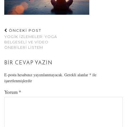
ÖNCEKİ POST
YOGIK İZLEMELER: YOGA
BELGESELI VE VIDEO
ÖNERILERI LISTEM
BIR CEVAP YAZIN
E-posta hesabınız yayımlanmayacak.
Gerekli alanlar
*
ile
işaretlenmişlerdir
Yorum
*