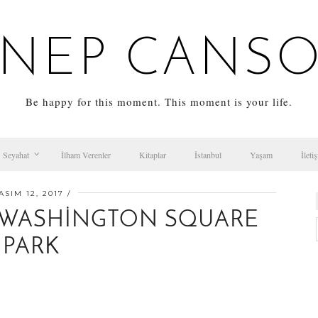
NEP CANS
Be happy for this moment. This moment is your life.
Seyahat
İlham Verenler
Kitaplar
İstanbul
Yaşam
İleti
ASIM 12, 2017
 WASHINGTON SQUARE
PARK