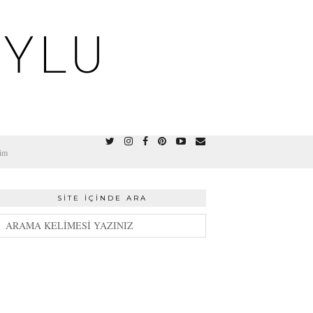
OYLU
şim
SITE İÇINDE ARA