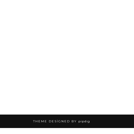
THEME DESIGNED BY
pipdig