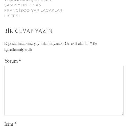
ŞAMPIYONU: SAN
FRANCISCO YAPILACAKLAR
LISTESI
BIR CEVAP YAZIN
E-posta hesabınız yayımlanmayacak.
Gerekli alanlar
*
ile
işaretlenmişlerdir
Yorum
*
İsim
*