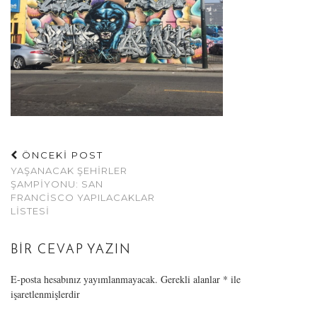
ÖNCEKİ POST
YAŞANACAK ŞEHIRLER
ŞAMPIYONU: SAN
FRANCISCO YAPILACAKLAR
LISTESI
BIR CEVAP YAZIN
E-posta hesabınız yayımlanmayacak.
Gerekli alanlar
*
ile
işaretlenmişlerdir