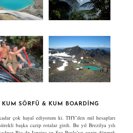
NG, KUM SÖRFÜ & KUM BOARDING
 kadar çok hayal ediyorum ki. THY’den mil hesapları
rekli başka cazip rotalar girdi. Bu yıl Brezilya yılı
sadece Rio de Janeiro ve Sao Paulo’yu gezip dönmek