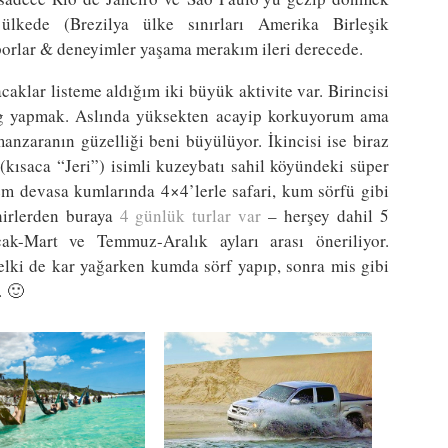
lkede (Brezilya ülke sınırları Amerika Birleşik
porlar & deneyimler yaşama merakım ileri derecede.
caklar listeme aldığım iki büyük aktivite var. Birincisi
ng yapmak. Aslında yüksekten acayip korkuyorum ama
zaranın güzelliği beni büyülüyor. İkincisi ise biraz
kısaca “Jeri”) isimli kuzeybatı sahil köyündeki süper
 hem devasa kumlarında 4×4’lerle safari, kum sörfü gibi
hirlerden buraya
4 günlük turlar var
– herşey dahil 5
ak-Mart ve Temmuz-Aralık ayları arası öneriliyor.
lki de kar yağarken kumda sörf yapıp, sonra mis gibi
… 🙂