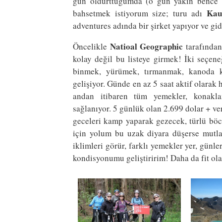
gün oldurttuğumda (o gün yakın bence 
Kau
bahsetmek istiyorum size; turu adı
adventures adında bir şirket yapıyor ve gid
Natioal Geographic
Öncelikle
tarafından
kolay değil bu listeye girmek! İki seçene
binmek, yürümek, tırmanmak, kanoda k
gelişiyor. Günde en az 5 saat aktif olarak 
andan itibaren tüm yemekler, konaklam
sağlanıyor. 5 günlük olan 2.699 dolar + ve
geceleri kamp yaparak gezecek, türlü b
için yolum bu uzak diyara düşerse mutla
iklimleri görür, farklı yemekler yer, günl
kondisyonumu geliştiririm! Daha da fit ola