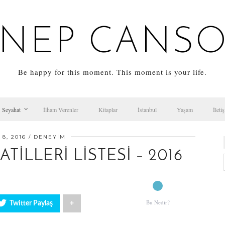
NEP CANS
Be happy for this moment. This moment is your life.
Seyahat
İlham Verenler
Kitaplar
İstanbul
Yaşam
İleti
 8, 2016
DENEYIM
TILLERI LISTESI – 2016
Bu Nedir?
Twitter Paylaş
+