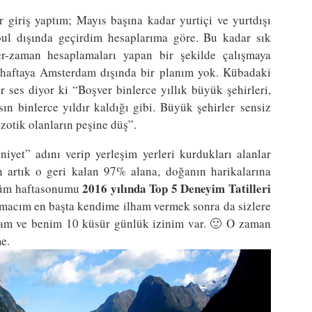
r giriş yaptım; Mayıs başına kadar yurtiçi ve yurtdışı
ul dışında geçirdim hesaplarıma göre. Bu kadar sık
er-zaman hesaplamaları yapan bir şekilde çalışmaya
n haftaya Amsterdam dışında bir planım yok. Kübadaki
ses diyor ki “Boşver binlerce yıllık büyük şehirleri,
ın binlerce yıldır kaldığı gibi. Büyük şehirler sensiz
zotik olanların peşine düş”.
yet” adını verip yerleşim yerleri kurdukları alanlar
artık o geri kalan 97% alana, doğanın harikalarına
2016 yılında Top 5 Deneyim Tatilleri
tüm haftasonumu
macım en başta kendime ilham vermek sonra da sizlere
ram ve benim 10 küsür günlük izinim var. 🙂 O zaman
e.