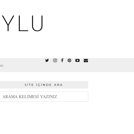
OYLU
şim
SITE İÇINDE ARA