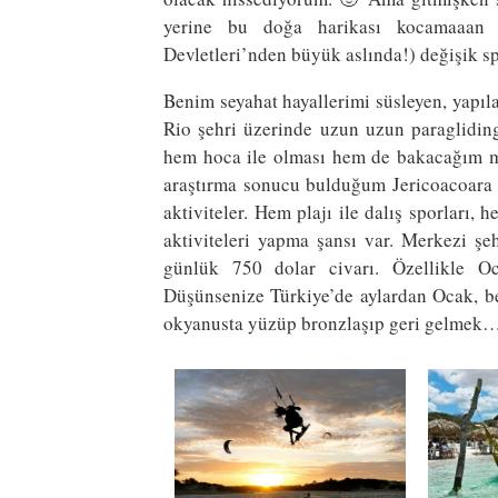
yerine bu doğa harikası kocamaaan ü
Devletleri’nden büyük aslında!) değişik s
Benim seyahat hayallerimi süsleyen, yapıla
Rio şehri üzerinde uzun uzun paraglidi
hem hoca ile olması hem de bakacağım man
araştırma sonucu bulduğum Jericoacoara (
aktiviteler. Hem plajı ile dalış sporları,
aktiviteleri yapma şansı var. Merkezi şe
günlük 750 dolar civarı. Özellikle Oc
Düşünsenize Türkiye’de aylardan Ocak, be
okyanusta yüzüp bronzlaşıp geri gelmek