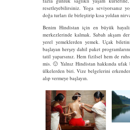
fazla günlük sağlıklı yaşam kürlerine,
resetleyebilirsiniz. Yoga seviyorsanız y
doğa turları ile birleştirip kısa yoldan nirv
Benim Hindistan için en büyük hayal
merkezlerinde kalmak. Sabah akşam dersl
yerel yemeklerden yemek. Uçak biletin
başlayan herşey dahil paket programların
tatil yaparsınız. Hem fizilsel hem de ruhs
mis. 🙂 Yalnız Hindistan hakkında ufak b
ülkelerden biri. Vize belgelerini erkende
alıp vermeye başlayın.