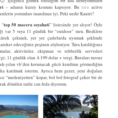
🙂 )çılgınca gitmek istediğim bir ada deneyiminden
ri
– adanın kuzey kısmını kapsıyor. Bu
turu
active
enlerin yorumları inanılmaz iyi. Peki nedir Kauiri?
top 50 macera seyahati
 “
” listesinde yer alıyor! Öyle
ği var 5 veya 11 günlük bir “outdoor” turu. Bisiklete
ürek çekmek, yer yer çadırlarda uyumak şeklinde
hareket edeceğiniz peşinen söyleniyor. Tura katıldığınız
alar, aktiviteler, ekipman ve rehberlik servisleri
rgi; 11 günlük olan 4.199 dolar + vergi. Buraları tursuz
öcek-yılan vb’den korunacak gücü kendime görmediğim
ka katılmak isterim. Ayrıca hem gezer, yeni doğaları
erce “medeniyetten” kopar, bol bol fotograf çeker bir de
rak dönülen tatile can feda diyorum.