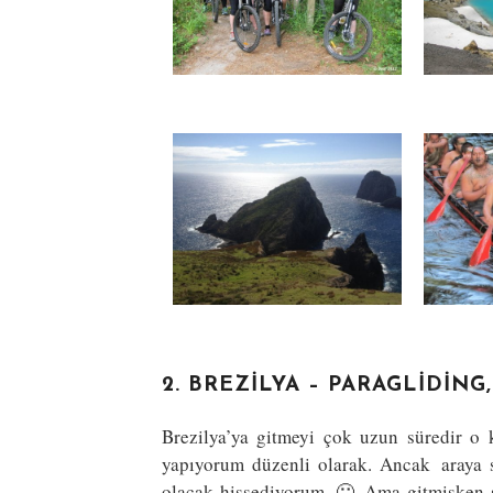
2. BREZILYA – PARAGLIDI
Brezilya’ya gitmeyi çok uzun süredir o
yapıyorum düzenli olarak. Ancak araya sü
olacak hissediyorum. 🙂 Ama gitmişken 