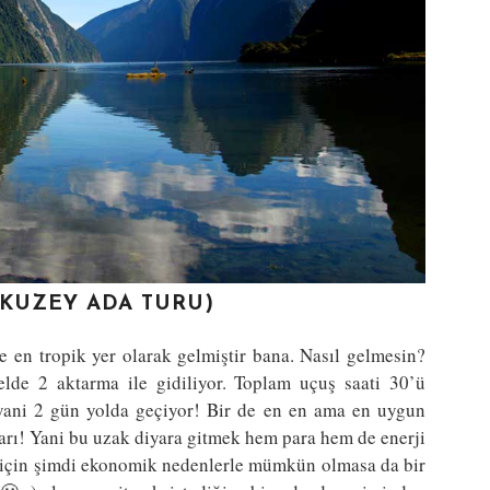
 (KUZEY ADA TURU)
 en tropik yer olarak gelmiştir bana. Nasıl gelmesin?
lde 2 aktarma ile gidiliyor. Toplam uçuş saati 30’ü
t yani 2 gün yolda geçiyor! Bir de en en ama en uygun
rı! Yani bu uzak diyara gitmek hem para hem de enerji
için şimdi ekonomik nedenlerle mümkün olmasa da bir