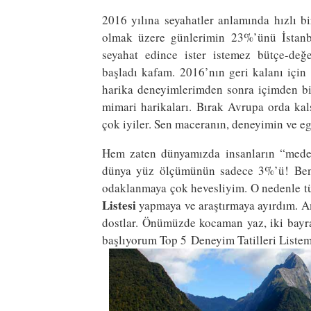
2016 yılına seyahatler anlamında hızlı bi
olmak üzere günlerimin 23%’ünü İstanb
seyahat edince ister istemez bütçe-değ
başladı kafam. 2016’nın geri kalanı içi
harika deneyimlerimden sonra içimden bir 
mimari harikaları. Bırak Avrupa orda kals
çok iyiler. Sen maceranın, deneyimin ve eg
Hem zaten dünyamızda insanların “medeni
dünya yüz ölçümünün sadece 3%’ü! Ben 
odaklanmaya çok hevesliyim. O nedenle 
Listesi
yapmaya ve araştırmaya ayırdım. A
dostlar. Önümüzde kocaman yaz, iki bay
başlıyorum Top 5 Deneyim Tatilleri Listem