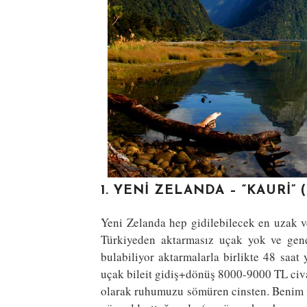
1. YENI ZELANDA – “KAURI”
Yeni Zelanda hep gidilebilecek en uzak ve
Türkiyeden aktarmasız uçak yok ve gene
bulabiliyor aktarmalarla birlikte 48 saa
uçak bileit gidiş+dönüş 8000-9000 TL civa
olarak ruhumuzu sömüren cinsten. Benim 