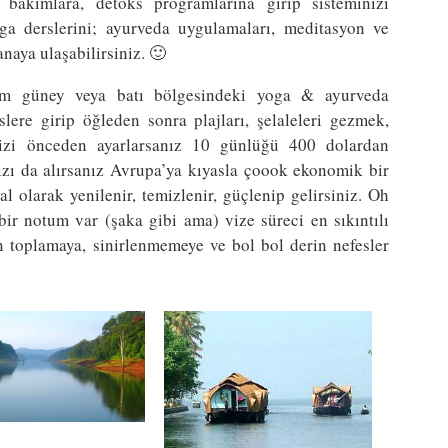
 bakımlara, detoks programlarına girip sisteminizi
oga derslerini; ayurveda uygulamaları, meditasyon ve
anaya ulaşabilirsiniz. 🙂
im güney veya batı bölgesindeki yoga & ayurveda
ere girip öğleden sonra plajları, şelaleleri gezmek,
izi önceden ayarlarsanız 10 günlüğü 400 dolardan
ızı da alırsanız Avrupa’ya kıyasla çoook ekonomik bir
al olarak yenilenir, temizlenir, güçlenip gelirsiniz. Oh
ir notum var (şaka gibi ama) vize süreci en sıkıntılı
n toplamaya, sinirlenmemeye ve bol bol derin nefesler