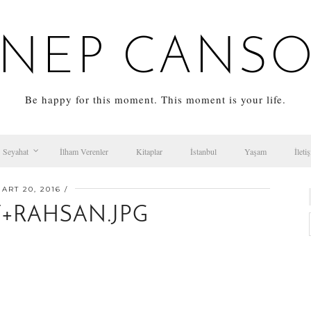
NEP CANS
Be happy for this moment. This moment is your life.
Seyahat
İlham Verenler
Kitaplar
İstanbul
Yaşam
İleti
ART 20, 2016
+RAHSAN.JPG