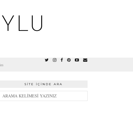
OYLU
şim
SITE İÇINDE ARA