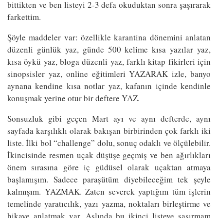
bittikten ve ben listeyi 2-3 defa okuduktan sonra şaşırarak
farkettim.
Şöyle maddeler var: özellikle karantina dönemini anlatan
düzenli günlük yaz, günde 500 kelime kısa yazılar yaz,
kısa öykü yaz, bloga düzenli yaz, farklı kitap fikirleri için
sinopsisler yaz, online eğitimleri YAZARAK izle, banyo
aynana kendine kısa notlar yaz, kafanın içinde kendinle
konuşmak yerine otur bir deftere YAZ.
Sonsuzluk gibi geçen Mart ayı ve aynı defterde, aynı
sayfada karşılıklı olarak bakışan birbirinden çok farklı iki
liste. İlki bol “challenge” dolu, sonuç odaklı ve ölçülebilir.
İkincisinde resmen uçak düşüşe geçmiş ve ben ağırlıkları
önem sırasına göre iç güdüsel olarak uçaktan atmaya
başlamışım. Sadece paraşütüm diyebileceğim tek şeyle
kalmışım. YAZMAK. Zaten severek yaptığım tüm işlerin
temelinde yaratıcılık, yazı yazma, noktaları birleştirme ve
hikaye anlatmak var. Aslında bu ikinci listeye şaşırmam