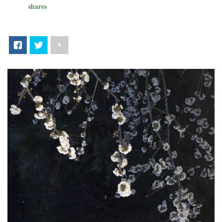
shares
+