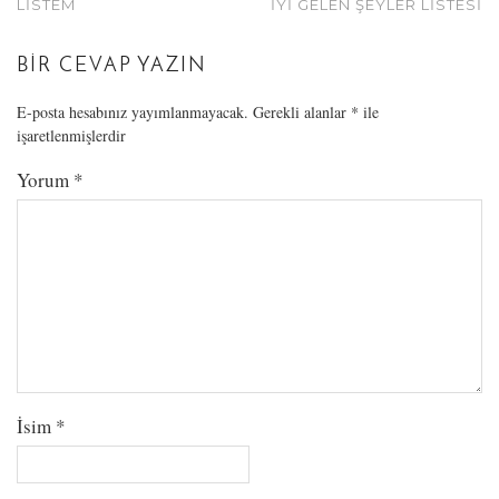
LISTEM
İYI GELEN ŞEYLER LISTESI
BIR CEVAP YAZIN
E-posta hesabınız yayımlanmayacak.
Gerekli alanlar
*
ile
işaretlenmişlerdir
Yorum
*
İsim
*