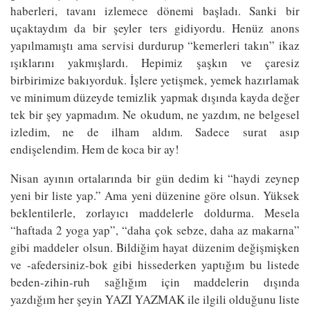
haberleri, tavanı izlemece dönemi başladı. Sanki bir
uçaktaydım da bir şeyler ters gidiyordu. Henüz anons
yapılmamıştı ama servisi durdurup “kemerleri takın” ikaz
ışıklarını yakmışlardı. Hepimiz şaşkın ve çaresiz
birbirimize bakıyorduk. İşlere yetişmek, yemek hazırlamak
ve minimum düzeyde temizlik yapmak dışında kayda değer
tek bir şey yapmadım. Ne okudum, ne yazdım, ne belgesel
izledim, ne de ilham aldım. Sadece surat asıp
endişelendim. Hem de koca bir ay!
Nisan ayının ortalarında bir gün dedim ki “haydi zeynep
yeni bir liste yap.” Ama yeni düzenine göre olsun. Yüksek
beklentilerle, zorlayıcı maddelerle doldurma. Mesela
“haftada 2 yoga yap”, “daha çok sebze, daha az makarna”
gibi maddeler olsun. Bildiğim hayat düzenim değişmişken
ve -afedersiniz-bok gibi hissederken yaptığım bu listede
beden-zihin-ruh sağlığım için maddelerin dışında
yazdığım her şeyin YAZI YAZMAK ile ilgili olduğunu liste