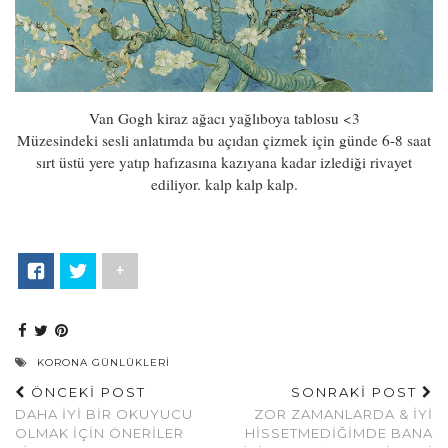
Van Gogh kiraz ağacı yağlıboya tablosu <3
Müzesindeki sesli anlatımda bu açıdan çizmek için günde 6-8 saat
sırt üstü yere yatıp hafızasına kazıyana kadar izlediği rivayet
ediliyor. kalp kalp kalp.
+
KORONA GÜNLÜKLERI
ÖNCEKİ POST
SONRAKİ POST
DAHA İYI BIR OKUYUCU
ZOR ZAMANLARDA & İYI
OLMAK İÇIN ÖNERILER
HISSETMEDIĞIMDE BANA