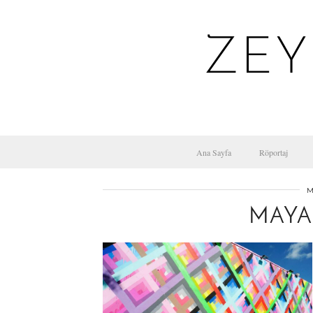
ZEY
Ana Sayfa
Röportaj
M
MAYA