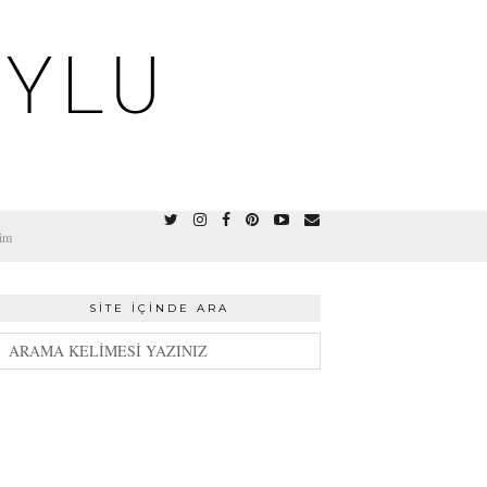
OYLU
şim
SITE İÇINDE ARA