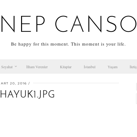
NEP CANS
Be happy for this moment. This moment is your life.
Seyahat
İlham Verenler
Kitaplar
İstanbul
Yaşam
İleti
ART 20, 2016
HAYUK1.JPG