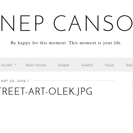
NEP CANS
Be happy for this moment. This moment is your life.
Seyahat
İlham Verenler
Kitaplar
İstanbul
Yaşam
İleti
ART 20, 2016
REET-ART-OLEK.JPG