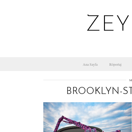
ZEY
Ana Sayfa
Röportaj
M
BROOKLYN-ST