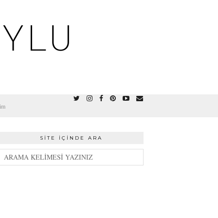
OYLU
şim
SITE İÇINDE ARA