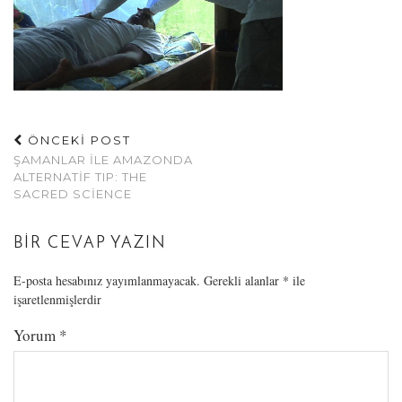
ÖNCEKİ POST
ŞAMANLAR ILE AMAZONDA
ALTERNATIF TIP: THE
SACRED SCIENCE
BIR CEVAP YAZIN
E-posta hesabınız yayımlanmayacak.
Gerekli alanlar
*
ile
işaretlenmişlerdir
Yorum
*