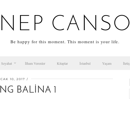
NEP CANS
Be happy for this moment. This moment is your life.
Seyahat
İlham Verenler
Kitaplar
İstanbul
Yaşam
İleti
CAK 10, 2017
NG BALINA 1