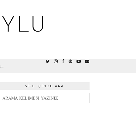
OYLU
şim
SITE İÇINDE ARA