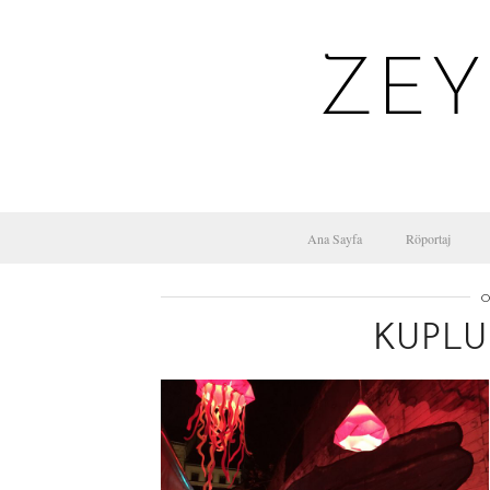
ZEY
Ana Sayfa
Röportaj
O
KUPLU