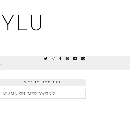
OYLU
şim
SITE İÇINDE ARA