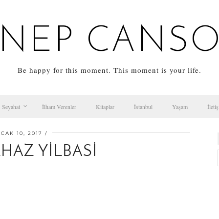
NEP CANS
Be happy for this moment. This moment is your life.
Seyahat
İlham Verenler
Kitaplar
İstanbul
Yaşam
İleti
CAK 10, 2017
HAZ YILBASI