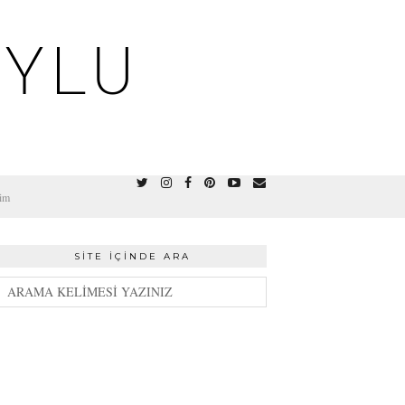
OYLU
şim
SITE İÇINDE ARA