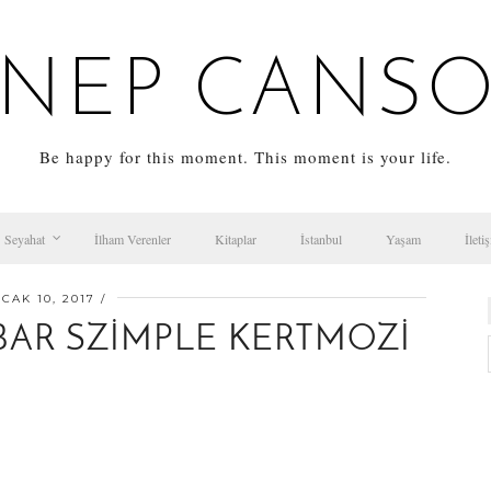
NEP CANS
Be happy for this moment. This moment is your life.
Seyahat
İlham Verenler
Kitaplar
İstanbul
Yaşam
İleti
CAK 10, 2017
BAR SZIMPLE KERTMOZI