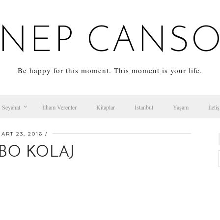
NEP CANS
Be happy for this moment. This moment is your life.
Seyahat
İlham Verenler
Kitaplar
İstanbul
Yaşam
İleti
ART 23, 2016
BO KOLAJ