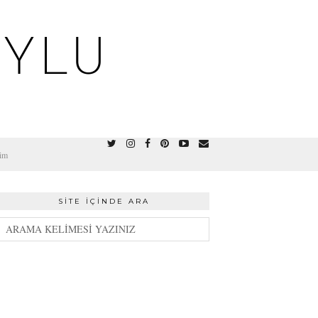
OYLU
şim
SITE İÇINDE ARA