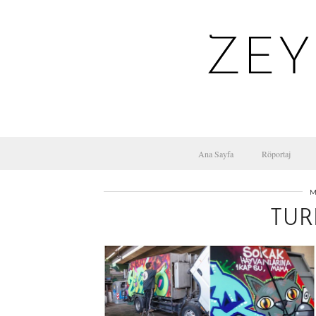
ZEY
Ana Sayfa
Röportaj
M
TUR