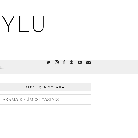
OYLU
şim
SITE İÇINDE ARA