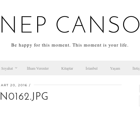
NEP CANS
Be happy for this moment. This moment is your life.
Seyahat
İlham Verenler
Kitaplar
İstanbul
Yaşam
İleti
ART 20, 2016
N0162.JPG