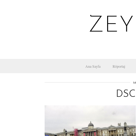
ZEY
Ana Sayfa
Röportaj
M
DSC