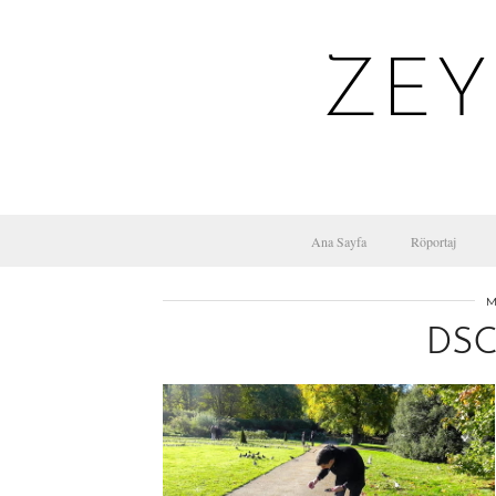
ZEY
Ana Sayfa
Röportaj
M
DSC