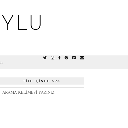
OYLU
şim
SITE İÇINDE ARA