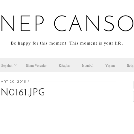
NEP CANS
Be happy for this moment. This moment is your life.
Seyahat
İlham Verenler
Kitaplar
İstanbul
Yaşam
İleti
ART 20, 2016
N0161.JPG