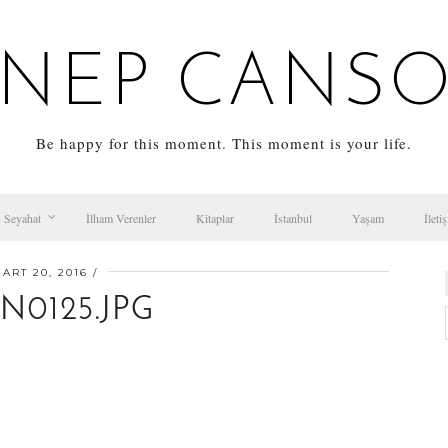
NEP CANS
Be happy for this moment. This moment is your life.
Seyahat
İlham Verenler
Kitaplar
İstanbul
Yaşam
İleti
ART 20, 2016
N0125.JPG