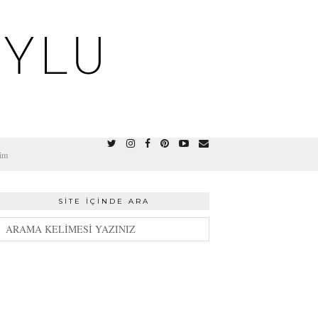
OYLU
şim
SITE İÇINDE ARA