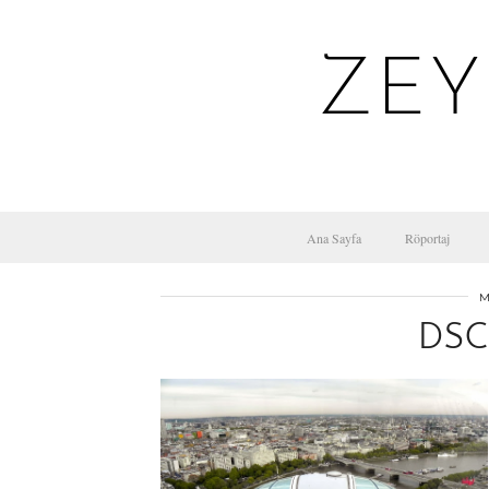
ZEY
Ana Sayfa
Röportaj
M
DSC