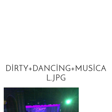
DIRTY+DANCING+MUSICA
L.JPG