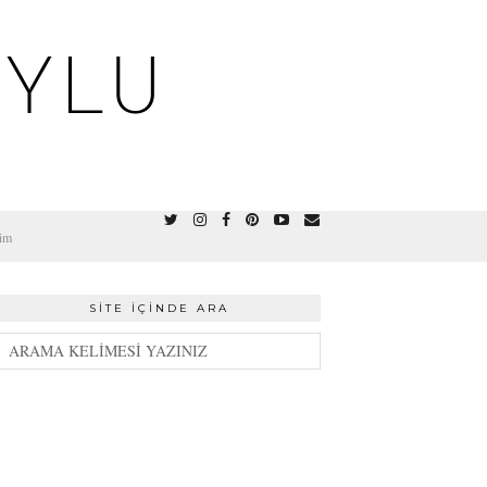
OYLU
şim
SITE İÇINDE ARA