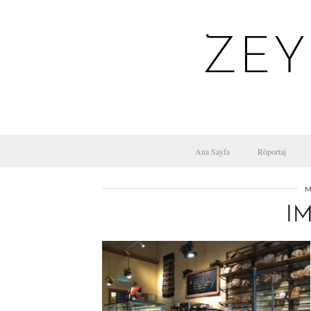
ZEY
Ana Sayfa
Röportaj
M
I