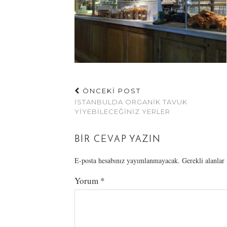
ÖNCEKİ POST
İSTANBULDA ORGANIK TAVUK
YIYEBILECEĞINIZ YERLER
BIR CEVAP YAZIN
E-posta hesabınız yayımlanmayacak.
Gerekli alanlar
Yorum
*