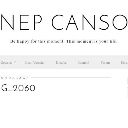
NEP CANS
Be happy for this moment. This moment is your life.
Seyahat
İlham Verenler
Kitaplar
İstanbul
Yaşam
İleti
ART 20, 2016
MG_2060