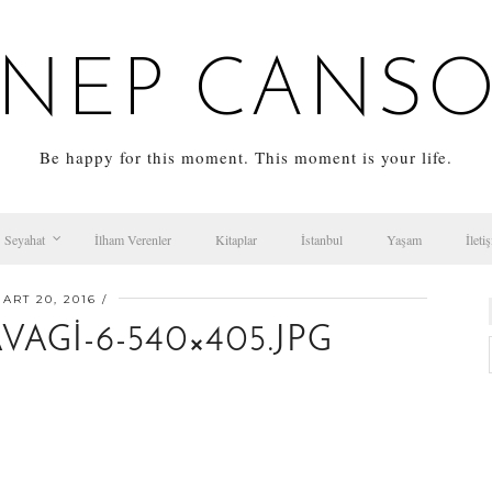
NEP CANS
Be happy for this moment. This moment is your life.
Seyahat
İlham Verenler
Kitaplar
İstanbul
Yaşam
İleti
ART 20, 2016
AGI-6-540×405.JPG