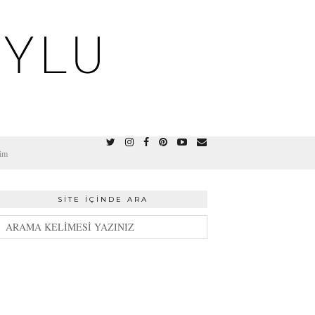
OYLU
şim
SITE İÇINDE ARA