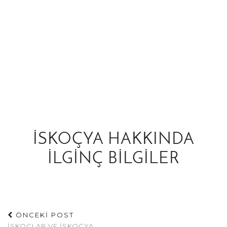
ISKOÇYA HAKKINDA
ILGINÇ BILGILER
ÖNCEKİ POST
İSKOÇLAR VE İSKOÇYA