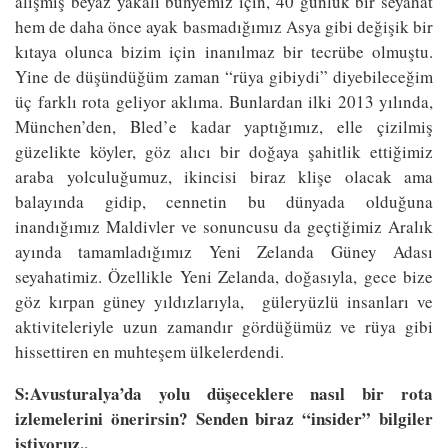
alışmış beyaz yakalı bünyemiz için, 40 günlük bir seyahat
hem de daha önce ayak basmadığımız Asya gibi değişik bir
kıtaya olunca bizim için inanılmaz bir tecrübe olmuştu.
Yine de düşündüğüm zaman “rüya gibiydi” diyebileceğim
üç farklı rota geliyor aklıma. Bunlardan ilki 2013 yılında,
München’den, Bled’e kadar yaptığımız, elle çizilmiş
güzelikte köyler, göz alıcı bir doğaya şahitlik ettiğimiz
araba yolculuğumuz, ikincisi biraz klişe olacak ama
balayında gidip, cennetin bu dünyada olduğuna
inandığımız Maldivler ve sonuncusu da geçtiğimiz Aralık
ayında tamamladığımız Yeni Zelanda Güney Adası
seyahatimiz. Özellikle Yeni Zelanda, doğasıyla, gece bize
göz kırpan güney yıldızlarıyla, güleryüzlü insanları ve
aktiviteleriyle uzun zamandır gördüğümüz ve rüya gibi
hissettiren en muhteşem ülkelerdendi.
S:Avusturalya’da yolu düşeceklere nasıl bir rota
izlemelerini önerirsin? Senden biraz “insider” bilgiler
istiyoruz..