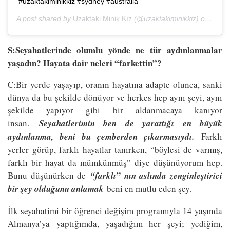
#uzaktakiminikkiz #sydney #australia
A post shared by
Uzaktaki Minik Kız
(@uzaktakiminikkiz) on
Jul 5
S:Seyahatlerinde olumlu yönde ne tür aydınlanmalar
yaşadın? Hayata dair neleri “farkettin”?
C:Bir yerde yaşayıp, oranın hayatına adapte olunca, sanki
dünya da bu şekilde dönüyor ve herkes hep aynı şeyi, aynı
şekilde yapıyor gibi bir aldanmacaya kanıyor
insan.
Seyahatlerimin ben de yarattığı en büyük
aydınlanma, beni bu çemberden çıkarmasıydı.
Farklı
yerler görüp, farklı hayatlar tanırken, “böylesi de varmış,
farklı bir hayat da mümkünmüş” diye düşünüyorum hep.
Bunu düşünürken de
“farklı” nın aslında zenginleştirici
bir şey olduğunu anlamak
beni en mutlu eden şey.
İlk seyahatimi bir öğrenci değişim programıyla 14 yaşında
Almanya’ya yaptığımda, yaşadığım her şeyi; yediğim,