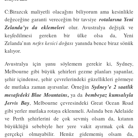
C:Birazcık maliyetli olacağını biliyorum ama kesinlikle
değeceğine garanti vereceğim bir tavsiye
rotalarına Yeni
Zelanda’yı da eklemeleri
olur. Avustralya değişik ve
keşfedilmesi gereken bir ülke olsa da, Yeni
Zelanda’nın
nefes kesici doğası
yanında bence biraz sönük
kalıyor.
Avustralya için şunu söylemem gerekir ki, Sydney,
Melbourne gibi büyük şehirleri gezme planları yapanlar,
şehir içindense, şehir çevrelerindeki güzellikleri görmeye
de mutlaka zaman ayırsınlar. Örneğin
Sydney’e 2 saatlik
,
mesafedeki Blue Mountains
ya da
bembeyaz kumsalıyla
Jervis Bay
, Melbourne çevresindeki Great Ocean Road
gibi yerler mutlaka rotaya eklenmeli. Aslında ben Adelaide
ve Perth şehirlerini de çok sevmiş olsam da, kıtanın
büyüklüğü sebebiyle her yere vakit ayırmak çok da
gerçekçi olmayabilir. Henüz gidememiş olsam da,