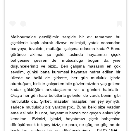
Melbourne’de gezdiğimiz sergide bir ev tamamen bu
çiçeklerle kaplı olarak dizayn edilmişti, yatak odasından
banyoya, tuvalete, mutfağa, çalışma odasına kadar? Bunu
görünce aklıma şu geldi, aslında hayatımızı çiçek
bahçesine çeviren de, mutsuzluğa boğan da yine
düşüncelerimiz ve biziz.. Ben çalışma masasını en çok
sevdim, çünkü bana kurumsal hayattan nefret edilen bir
ülkede ve belki de şirkette, her gün mutluluk içinde
oturduğum, birlikte çalışırken bile gözlerimizden yaş gelene
kadar güldüğüm arkadaşlarımı ve o günleri hatırlattı..
Oraya her gün kara bulutlarla gelenler de vardı, benim gibi
mutlulukla da.. Şirket, masalar, maaşlar, her şey aynıydı,
sadece mutluluğu biz yaratmıştık.. Bunu belki size yazdım
ama aslında bu not, hayatımın bazen zor geçen anları için
kendime.. Evimizi, işimizi, hayatımızı çiçek bahçesine
dönüştürecek tek şey biziz, ne para, ne güç, ne göç, ne de
başkaları, sadece biz ve düşüncelerimiz… 08.02.18❤️