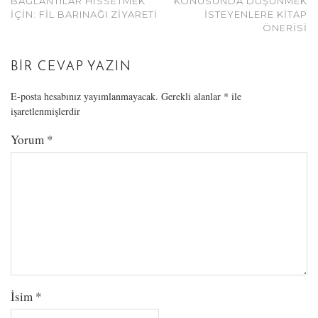
BAĞLANTILAR HISSETMEK
KONUSUNDA DÜŞÜNMEK
İÇIN: FIL BARINAĞI ZIYARETI
İSTEYENLERE KITAP
ÖNERISI
BIR CEVAP YAZIN
E-posta hesabınız yayımlanmayacak.
Gerekli alanlar
*
ile
işaretlenmişlerdir
Yorum
*
İsim
*