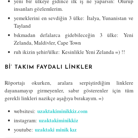
yeni bir ülkeye gidince ilk iş ne yaparsın: Oturup
insanları gözlemlerim.
yemeklerini en sevdiğin 3 ülke: İtalya, Yunanistan ve
Tayland
bıkmadan defalarca gidebileceğin 3 ülke: Yeni
Zelanda, Maldivler, Cape Town
ruh ikizin şehir/ülke: Kesinlikle Yeni Zelanda =) !!
Bİ’ TAKIM FAYDALI LİNKLER
Röportajı okurken, aralara serpiştirdiğim linklere
dayanamayıp girmeyenler, sabır gösterenler için tüm
gerekli linkleri nazikçe aşağıya bırakayım. =)
uzaktakiminikkiz.
com
websitesi:
uzaktakiminikkiz
instagram:
uzaktaki minik kız
youtube: