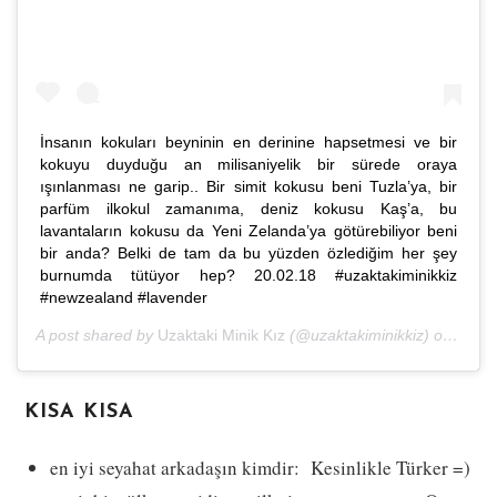
İnsanın kokuları beyninin en derinine hapsetmesi ve bir
kokuyu duyduğu an milisaniyelik bir sürede oraya
ışınlanması ne garip.. Bir simit kokusu beni Tuzla’ya, bir
parfüm ilkokul zamanıma, deniz kokusu Kaş’a, bu
lavantaların kokusu da Yeni Zelanda’ya götürebiliyor beni
bir anda? Belki de tam da bu yüzden özlediğim her şey
burnumda tütüyor hep? 20.02.18 #uzaktakiminikkiz
#newzealand #lavender
A post shared by
Uzaktaki Minik Kız
(@uzaktakiminikkiz) on
Feb 2
KISA KISA
en iyi seyahat arkadaşın kimdir: Kesinlikle Türker =)