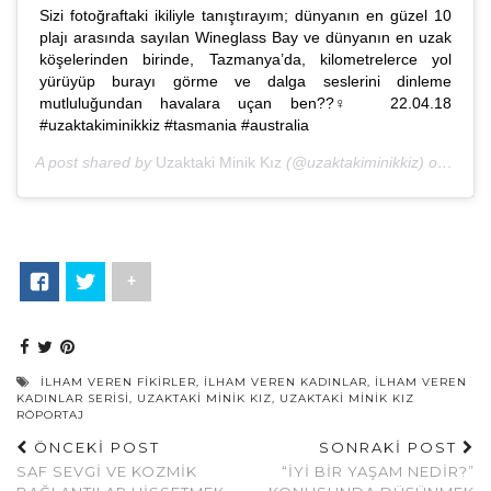
Sizi fotoğraftaki ikiliyle tanıştırayım; dünyanın en güzel 10
plajı arasında sayılan Wineglass Bay ve dünyanın en uzak
köşelerinden birinde, Tazmanya’da, kilometrelerce yol
yürüyüp burayı görme ve dalga seslerini dinleme
mutluluğundan havalara uçan ben??‍♀️ 22.04.18
#uzaktakiminikkiz #tasmania #australia
A post shared by
Uzaktaki Minik Kız
(@uzaktakiminikkiz) on
Apr 2
+
ILHAM VEREN FIKIRLER
,
ILHAM VEREN KADINLAR
,
ILHAM VEREN
KADINLAR SERISI
,
UZAKTAKİ MİNİK KIZ
,
UZAKTAKİ MİNİK KIZ
RÖPORTAJ
ÖNCEKİ POST
SONRAKİ POST
SAF SEVGI VE KOZMIK
“İYI BIR YAŞAM NEDIR?”