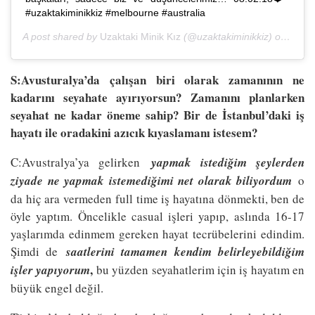
#uzaktakiminikkiz #melbourne #australia
A post shared by
Uzaktaki Minik Kız
(@uzaktakiminikkiz) on
Feb 8
S:Avusturalya’da çalışan biri olarak zamanının ne
kadarını seyahate ayırıyorsun? Zamanını planlarken
seyahat ne kadar öneme sahip? Bir de İstanbul’daki iş
hayatı ile oradakini azıcık kıyaslamanı istesem?
C:Avustralya’ya gelirken
yapmak istediğim şeylerden
ziyade ne yapmak istemediğimi net olarak biliyordum
o
da hiç ara vermeden full time iş hayatına dönmekti, ben de
öyle yaptım. Öncelikle casual işleri yapıp, aslında 16-17
yaşlarımda edinmem gereken hayat tecrübelerini edindim.
Şimdi de
saatlerini tamamen kendim belirleyebildiğim
,
işler yapıyorum
bu yüzden seyahatlerim için iş hayatım en
büyük engel değil.