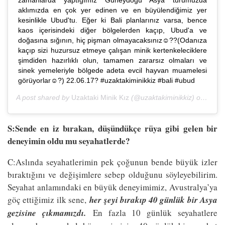
aklımızda en çok yer edinen ve en büyülendiğimiz yer
kesinlikle Ubud'tu. Eğer ki Bali planlarınız varsa, bence
kaos içerisindeki diğer bölgelerden kaçıp, Ubud'a ve
doğasına sığının, hiç pişman olmayacaksınız☺️??(Odanıza
kaçıp sizi huzursuz etmeye çalışan minik kertenkeleciklere
şimdiden hazırlıklı olun, tamamen zararsız olmaları ve
sinek yemeleriyle bölgede adeta evcil hayvan muamelesi
görüyorlar☺️?) 22.06.17? #uzaktakiminikkiz #bali #ubud
A post shared by
Uzaktaki Minik Kız
(@uzaktakiminikkiz) on
Jun 2
S:Sende en iz bırakan, düşündükçe rüya gibi gelen bir
deneyimin oldu mu seyahatlerde?
C:Aslında seyahatlerimin pek çoğunun bende büyük izler
bıraktığını ve değişimlere sebep olduğunu söyleyebilirim.
Seyahat anlamındaki en büyük deneyimimiz, Avustralya’ya
göç ettiğimiz ilk sene,
her şeyi bırakıp 40 günlük bir Asya
gezisine çıkmamızdı.
En fazla 10 günlük seyahatlere