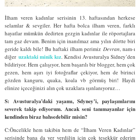
İlham veren kadınlar serisinin 13. haftasından herkese
selamlar & sevgiler. Her hafta bolca ilham veren, farklı
hayatlar mümkün dedirten gezgin kadınlar ile röportajlara
tam gaz devam. Benim için inanılmaz ama yılın dörtte biri
geride kaldı bile! Bu haftaki ilham perimiz
Devran
, nam-ı
uzaktaki minik kız
diğer
. Kendisi Avusturalya Sidney’den
bildiriyor. Hem çalışıyor, hem başarılı bir blogger, hem çok
gezen, hem aşırı iyi fotoğraflar çekiyor, hem de birinci
gözden kanguru, quaka, koala vb görmüş biri! Haydi
elinize içeceğinizi alın çok uzaklara ışınlanıyoruz…
S: Avusturalya’daki yaşamı, Sdyney’i, paylaşımlarını
severek takip ediyorum. Ancak seni tanımayanlar için
kendinden biraz bahsedebilir misin?
C:Öncelikle hem takibin hem de “İlham Veren Kadınlar”
serisinde bana da yer verdiğin için çok teşekkür ederim