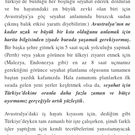
Türkiye’de bulduğu her boşluğu seyahat ederek dolduran
ve bu hayatındaki en büyük zevki olan biri için
Avustralya’ya göç seyahat anlamında birazcık sudan
çıkmış balık etkisi yarattı diyebilirim:)
Avustralya’nın ne
kadar uzak ve büyük bir kıta olduğunu anlamak için
.
harita bilgisinden ziyade burada yaşamak gerekiyormuş
Bir başka şehre gitmek için 5 saat uçak yolculuğu yapmak
(Perth) veya yakın görünen bir ülkeyi ziyaret etmek için
(Malezya, Endonezya gibi) en az 8 saat uçmamız
gerektiğini görünce seyahat planlama olgusunu tamamen
baştan yazdık kafamızda. Hala zamanımı planlarken ilk
sırada gelen yeni yerler keşfetmek olsa da,
seyahat için
Türkiye’dekine oranla daha fazla zaman ve bütçe
.
ayırmamız gerçeğiyle artık yüzleştik
Avustralya’daki iş hayatı kıyasım için, dediğim gibi
Türkiye’deyken tam zamanlı bir işte çalışırken, şimdi farklı
işler yaptığım için kendi tecrübelerimi yansıtamayacak