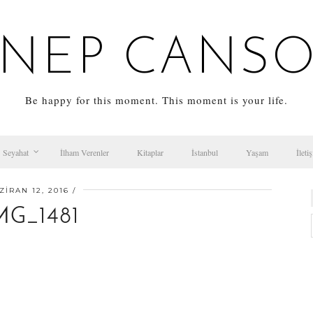
NEP CANS
Be happy for this moment. This moment is your life.
Seyahat
İlham Verenler
Kitaplar
İstanbul
Yaşam
İleti
ZIRAN 12, 2016
MG_1481