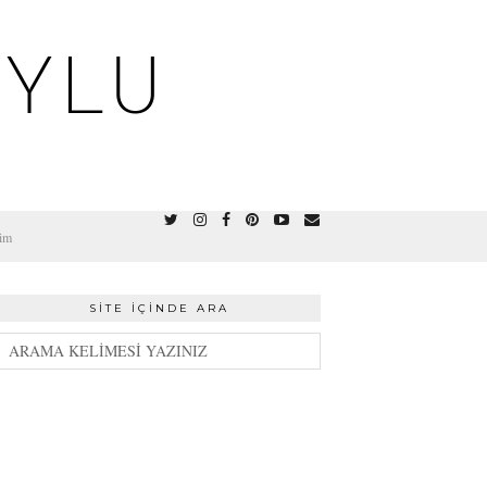
OYLU
şim
SITE İÇINDE ARA