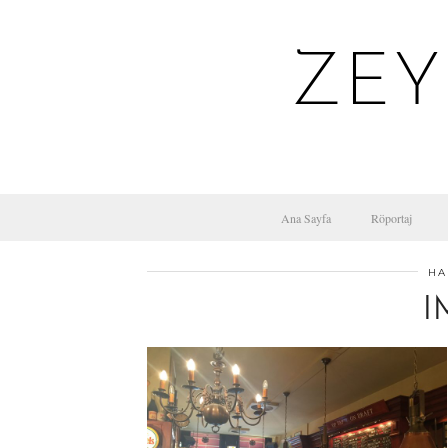
ZEY
Ana Sayfa
Röportaj
HA
I