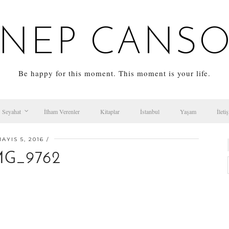
NEP CANS
Be happy for this moment. This moment is your life.
Seyahat
İlham Verenler
Kitaplar
İstanbul
Yaşam
İleti
AYIS 5, 2016
MG_9762