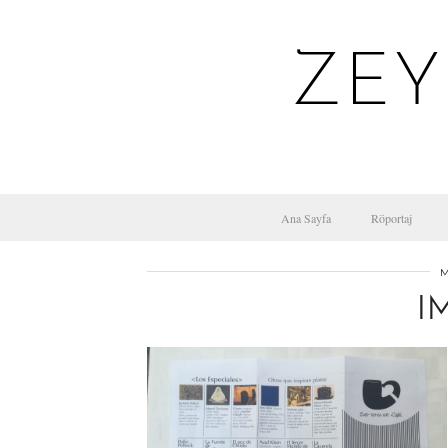
ZEY
Ana Sayfa
Röportaj
M
I