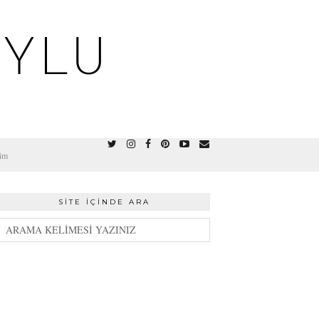
OYLU
şim
SITE İÇINDE ARA