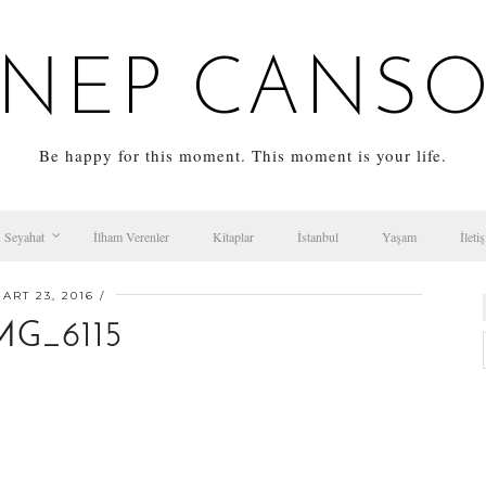
NEP CANS
Be happy for this moment. This moment is your life.
Seyahat
İlham Verenler
Kitaplar
İstanbul
Yaşam
İleti
ART 23, 2016
MG_6115