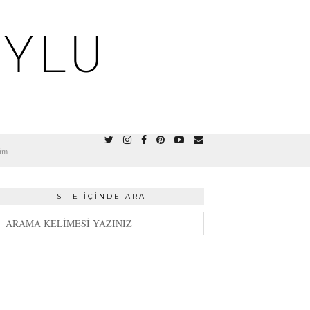
OYLU
şim
SITE İÇINDE ARA