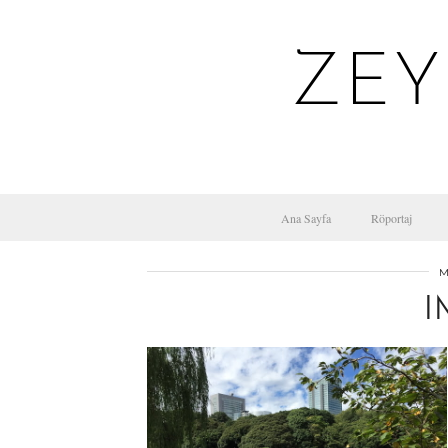
ZEY
Ana Sayfa
Röportaj
M
I