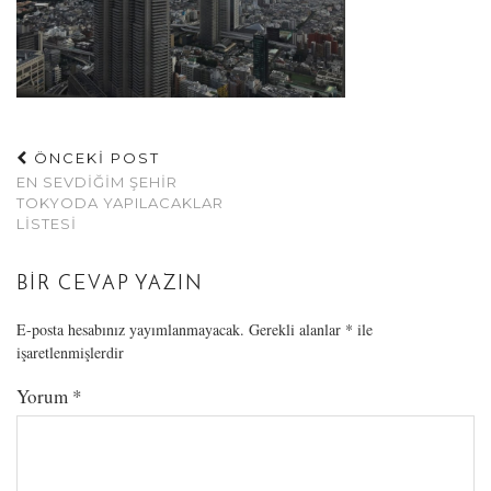
ÖNCEKİ POST
EN SEVDIĞIM ŞEHIR
TOKYODA YAPILACAKLAR
LISTESI
BIR CEVAP YAZIN
E-posta hesabınız yayımlanmayacak.
Gerekli alanlar
*
ile
işaretlenmişlerdir
Yorum
*