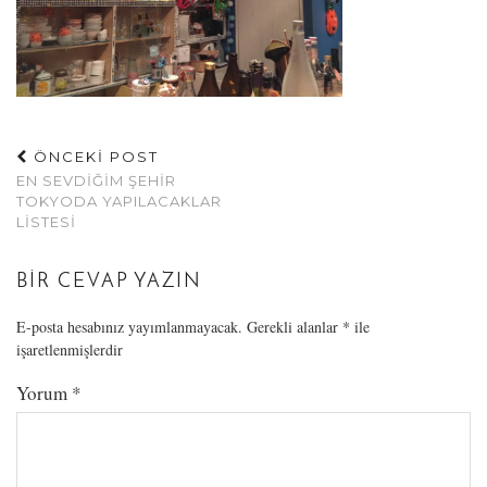
ÖNCEKİ POST
EN SEVDIĞIM ŞEHIR
TOKYODA YAPILACAKLAR
LISTESI
BIR CEVAP YAZIN
E-posta hesabınız yayımlanmayacak.
Gerekli alanlar
*
ile
işaretlenmişlerdir
Yorum
*