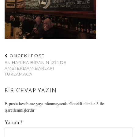
ÖNCEKİ POST
EN HARIKA BIRANIN İZINDE
AMSTERDAM BARLARI
TURLAMACA
BIR CEVAP YAZIN
E-posta hesabınız yayımlanmayacak.
Gerekli alanlar
*
ile
işaretlenmişlerdir
Yorum
*