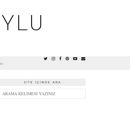
OYLU
şim
SITE İÇINDE ARA