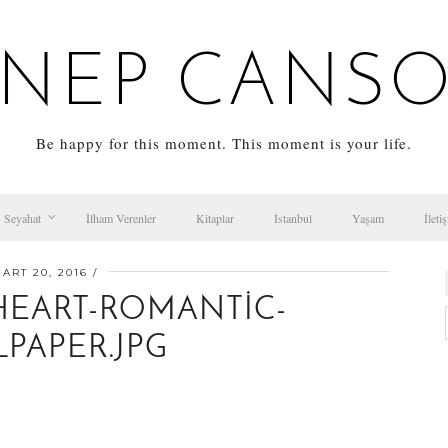
NEP CANS
Be happy for this moment. This moment is your life.
Seyahat
İlham Verenler
Kitaplar
İstanbul
Yaşam
İleti
ART 20, 2016
HEART-ROMANTIC-
PAPER.JPG