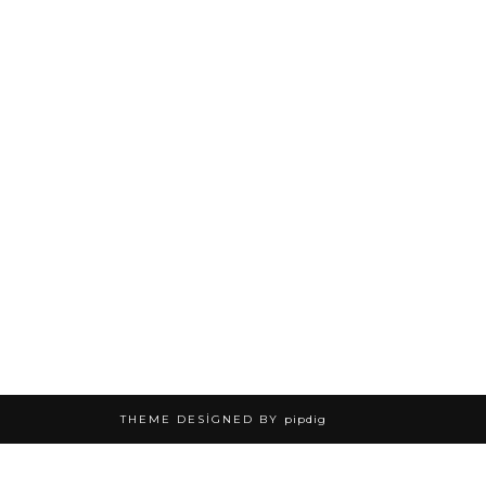
THEME DESIGNED BY
pipdig