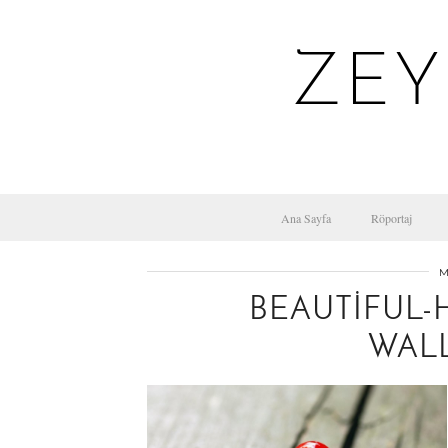
ZEY
Ana Sayfa
Röportaj
M
BEAUTIFUL-
WALL