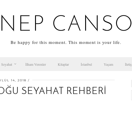
NEP CANS
Be happy for this moment. This moment is your life.
Seyahat
İlham Verenler
Kitaplar
İstanbul
Yaşam
İleti
YLÜL 14, 2018
OĞU SEYAHAT REHBERI