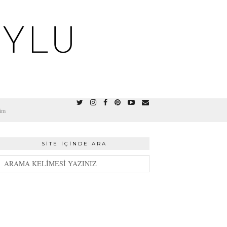
OYLU
şim
SITE İÇINDE ARA