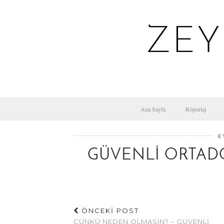
ZEY
Ana Sayfa
Röportaj
E
GÜVENLI ORTAD
ÖNCEKİ POST
ÇÜNKÜ NEDEN OLMASIN? – GÜVENLI