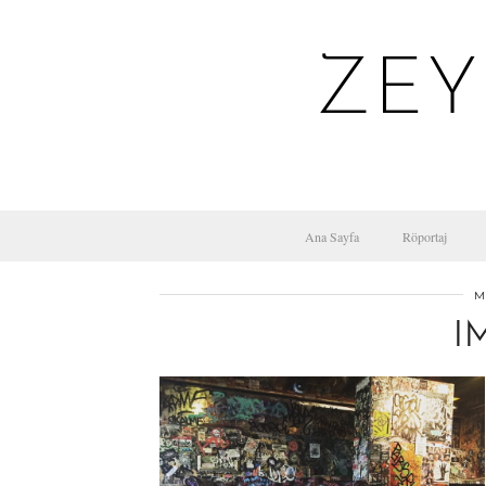
ZEY
Ana Sayfa
Röportaj
M
I