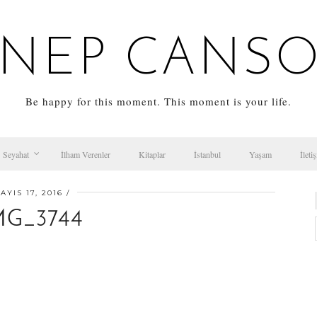
NEP CANS
Be happy for this moment. This moment is your life.
Seyahat
İlham Verenler
Kitaplar
İstanbul
Yaşam
İleti
AYIS 17, 2016
MG_3744