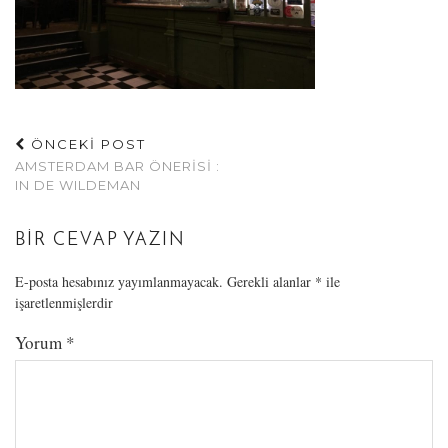
ÖNCEKİ POST
AMSTERDAM BAR ÖNERISI :
IN DE WILDEMAN
BIR CEVAP YAZIN
E-posta hesabınız yayımlanmayacak.
Gerekli alanlar
*
ile
işaretlenmişlerdir
Yorum
*