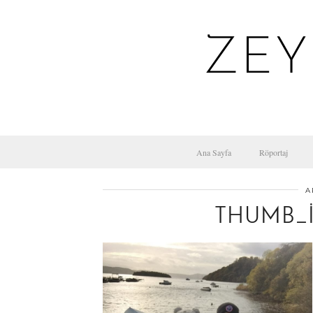
ZEY
Ana Sayfa
Röportaj
A
THUMB_I