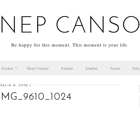
NEP CANS
Be happy for this moment. This moment is your life.
Seyahat
İlham Verenler
Kitaplar
İstanbul
Yaşam
İleti
RALIK 6, 2016
MG_9610_1024