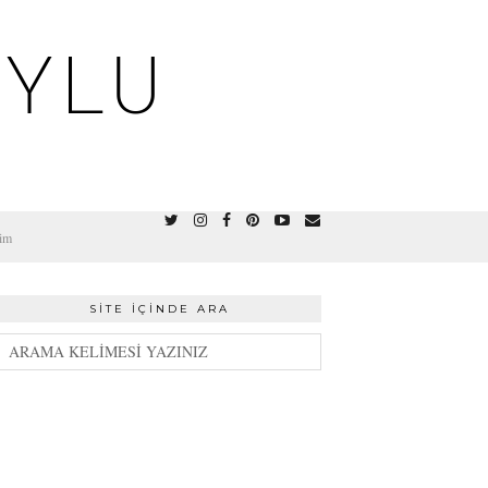
OYLU
şim
SITE İÇINDE ARA