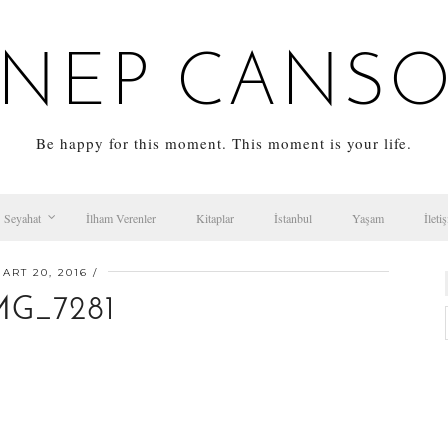
NEP CANS
Be happy for this moment. This moment is your life.
Seyahat
İlham Verenler
Kitaplar
İstanbul
Yaşam
İleti
ART 20, 2016
MG_7281