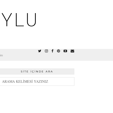
OYLU
şim
SITE İÇINDE ARA