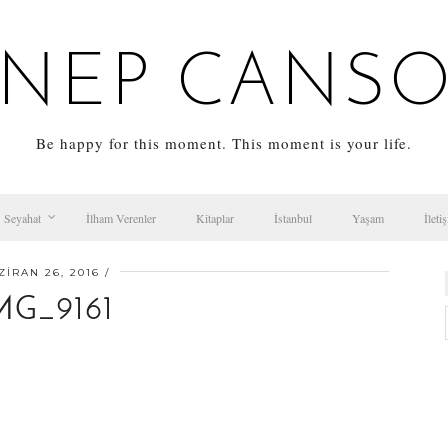
NEP CANS
Be happy for this moment. This moment is your life.
Seyahat
İlham Verenler
Kitaplar
İstanbul
Yaşam
İleti
ZIRAN 26, 2016
MG_9161