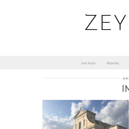
ZEY
Ana Sayfa
Röportaj
HA
I