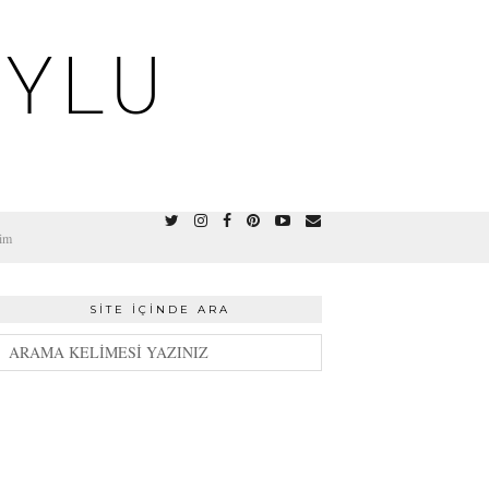
OYLU
şim
SITE İÇINDE ARA